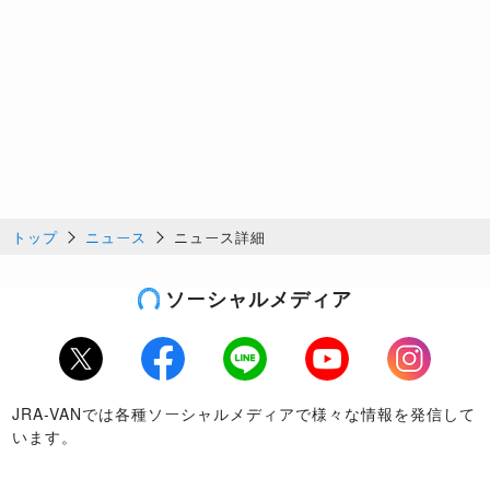
トップ
ニュース
ニュース詳細
ソーシャルメディア
Twitter
Facebook
LINE
Youtube
Instagram
JRA-VANでは各種ソーシャルメディアで様々な情報を発信して
います。