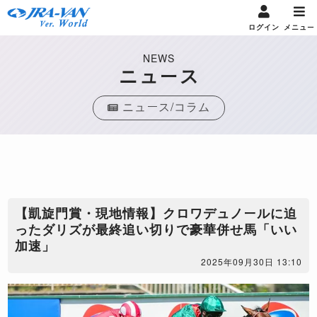
ログイン
メニュー
NEWS
ニュース
ニュース/コラム
【凱旋門賞・現地情報】クロワデュノールに迫
ったダリズが最終追い切りで豪華併せ馬「いい
加速」
2025年09月30日 13:10