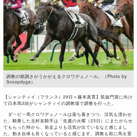
調教の順調さがうかがえるクロワデュノール。（Photo by
Scoopdyga）
【シャンティイ（フランス）29日＝藤本真育】凱旋門賞に向け
て日本馬3頭がシャンティイの調教場で調整を行った。
ダービー馬クロワデュノールは落ち着きつつ、活気も漂わせ
た。騎乗した北村友騎手は「先週の火曜（23日）にまたがらせ
てもらった時から、前走よりも活気が出ているなと感じまし
た。動き自体も良くなっていると感じます。調教も前に馬を置