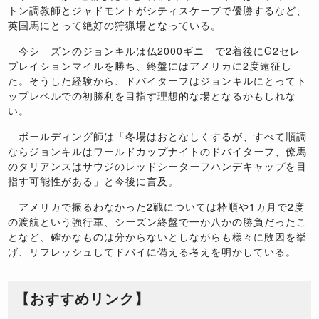
トン調教師とジャドモントがシティスケープで優勝するなど、
英国馬にとって絶好の狩猟場となっている。
今シーズンのジョンキルは仏2000ギニーで2着後にG2セレ
ブレイションマイルを勝ち、終盤にはアメリカに2度遠征し
た。そうした経験から、ドバイターフはジョンキルにとってト
ップレベルでの初勝利を目指す理想的な場となるかもしれな
い。
ボールディング師は「冬場はおとなしくするが、すべて順調
ならジョンキルはワールドカップナイトのドバイターフ、僚馬
のタリアンスはサウジのレッドシーターフハンデキャップを目
指す可能性がある」と今後に言及。
アメリカで振るわなかった2戦については枠順や1カ月で2度
の渡航という強行軍、シーズン終盤で一か八かの勝負だったこ
となど、確かなものは分からないとしながらも様々に敗因を挙
げ、リフレッシュしてドバイに備える考えを明かしている。
【おすすめリンク】