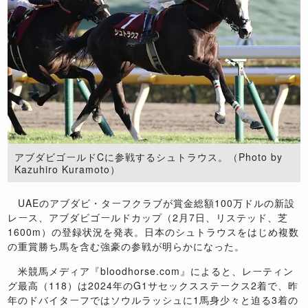
アブダビゴールドCに参戦するシュトラウス。（Photo by
Kazuhiro Kuramoto）
UAEのアブダビ・ターフクラブが賞金総額100万ドルの新設
レース、アブダビゴールドカップ（2月7日、リステッド、芝
1600m）の登録状況を発表。日本のシュトラウスをはじめ複数
の重賞勝ち馬を含む強豪の参戦が明らかになった。
米競馬メディア『bloodhorse.com』によると、レーティン
グ最高（118）は2024年のG1サセックスステークス2着で、昨
年のドバイターフではソウルラッシュに1馬身少々と迫る3着の