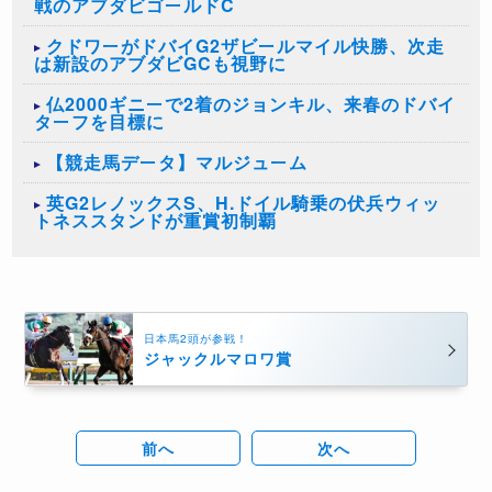
戦のアブダビゴールドC
クドワーがドバイG2ザビールマイル快勝、次走
は新設のアブダビGCも視野に
仏2000ギニーで2着のジョンキル、来春のドバイ
ターフを目標に
【競走馬データ】マルジューム
英G2レノックスS、H.ドイル騎乗の伏兵ウィッ
トネススタンドが重賞初制覇
日本馬2頭が参戦！
ジャックルマロワ賞
前へ
次へ