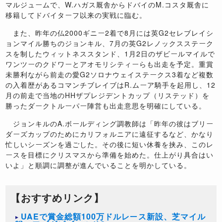
マルジュームで、W.ハガス厩舎からドバイのM.コスタ厩舎に
移籍してドバイターフ以来の実戦に臨む。
また、昨年の仏2000ギニー2着で8月には英G2セレブレイシ
ョンマイル勝ちのジョンキル、7月の英G2レノックスステーク
スを制したウィットネススタンド、1月2日のザビールマイルで
ワンツーのクドワーとアオモリシティーらも出走を予定。重賞
未勝利ながら前走の愛G2ソロナウェイステークス3着など複数
の入着歴があるコマンチブレイブはR.ムーア騎手を起用し、12
月の前走で当地のHHザプレジデントカップ（リステッド）を
勝ったダークトルーパー陣営も出走意思を明確にしている。
ジョンキルのA.ボールディング調教師は「昨年の彼はブリー
ダーズカップのためにカリフォルニアに遠征するなど、かなり
忙しいシーズンを過ごした。その後に短い休養を挟み、このレ
ースを目標にクリスマスから準備を始めた。仕上がり具合はい
いよ」と順調に調整が進んでいることを明かしている。
【おすすめリンク】
UAEで賞金総額100万ドルレース新設、芝マイル