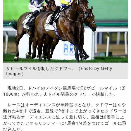
ザビールマイルを制したクドワー。（Photo by Getty
Images）
現地
2
日、ドバイのメイダン競馬場で
G2
ザビールマイル（芝
1600m
）が行われ、
J.
ドイル騎乗のクドワーが快勝した。
レースはオーディエンスが単騎逃げとなり、クドワーはやや
離れた
4
番手で追走。直線で
2
番手まで上がってきたクドワーは
逃げ粘るオーディエンスに迫って差し切り、最後は
2
番手に上
がってきたアオモリシティーに
1
馬身
1/4
差をつけてゴールに飛
び込んだ。