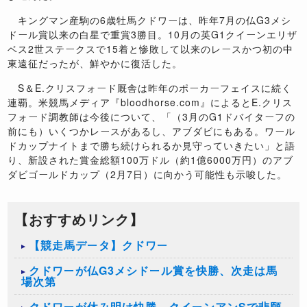
キングマン産駒の
6
歳牡馬クドワーは、昨年
7
月の仏
G3
メシ
ドール賞以来の白星で重賞
3
勝目。
10
月の英
G1
クイーンエリザ
ベス
2
世ステークスで
15
着と惨敗して以来のレースかつ初の中
東遠征だったが、鮮やかに復活した。
S
＆
E.
クリスフォード厩舎は昨年のポーカーフェイスに続く
連覇。米競馬メディア『
bloodhorse.com
』によると
E.
クリス
フォード調教師は今後について、「（
3
月の
G1
ドバイターフの
前にも）いくつかレースがあるし、アブダビにもある。ワール
ドカップナイトまで勝ち続けられるか見守っていきたい」と語
り、新設された賞金総額
100
万ドル（約
1
億
6000
万円）のアブ
ダビゴールドカップ（
2
月
7
日）に向かう可能性も示唆した。
【おすすめリンク】
【競走馬データ】クドワー
クドワーが仏G3メシドール賞を快勝、次走は馬
場次第
クドワーが休み明け快勝、クイーンアンSで悲願