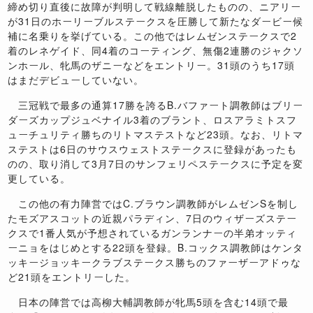
締め切り直後に故障が判明して戦線離脱したものの、ニアリー
が31日のホーリーブルステークスを圧勝して新たなダービー候
補に名乗りを挙げている。この他ではレムゼンステークスで2
着のレネゲイド、同4着のコーティング、無傷2連勝のジャクソ
ンホール、牝馬のザニーなどをエントリー。31頭のうち17頭
はまだデビューしていない。
三冠戦で最多の通算17勝を誇るB.バファート調教師はブリー
ダーズカップジュベナイル3着のブラント、ロスアラミトスフ
ューチュリティ勝ちのリトマステストなど23頭。なお、リトマ
ステストは6日のサウスウェストステークスに登録があったも
のの、取り消して3月7日のサンフェリペステークスに予定を変
更している。
この他の有力陣営ではC.ブラウン調教師がレムゼンSを制し
たモズアスコットの近親パラディン、7日のウィザーズステー
クスで1番人気が予想されているガンランナーの半弟オッティ
ーニョをはじめとする22頭を登録。B.コックス調教師はケンタ
ッキージョッキークラブステークス勝ちのファーザーアドゥな
ど21頭をエントリーした。
日本の陣営では高柳大輔調教師が牝馬5頭を含む14頭で最