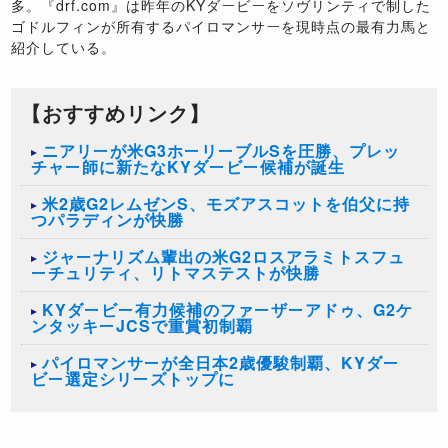
多。『drf.com』は昨年のKYダービーをソヴリンティで制した
ゴドルフィンが所有するパイロマンサーを現時点の最有力馬と
紹介している。
【おすすめリンク】
ニアリーが米G3ホーリーブルSを圧勝、プレッ
チャー師に新たなKYダービー候補が誕生
米2歳G2レムゼンS、モズアスコットを伯父に持
つパラディンが快勝
ジャーナリズム輩出の米G2ロスアラミトスフュ
ーチュリティ、リトマステストが快勝
KYダービー有力候補のファーザーアドゥ、G2ケ
ンタッキーJCSで重賞初制覇
パイロマンサーが全日本2歳優駿制覇、KYダー
ビー選定シリーズトップに