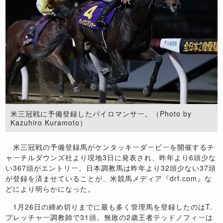
米三冠戦に予備登録したパイロマンサー。（Photo by
Kazuhiro Kuramoto）
米三冠戦の予備登録馬がケンタッキーダービーを開催するチ
ャーチルダウンズ社より現地3日に発表され、昨年より6頭少な
い367頭がエントリー。日本調教馬は昨年より32頭少ない37頭
が登録を済ませていることが、米競馬メディア『drf.com』な
どにより明らかになった。
1月26日の締め切りまでに最も多く管理馬を登録したのはT.
プレッチャー調教師で31頭。無敗の2歳王者テッドノフィーは