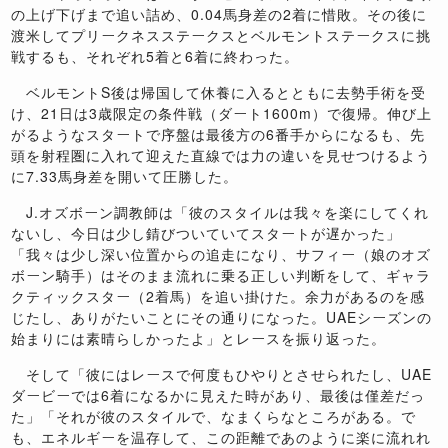
の上げ下げまで追い詰め、0.04馬身差の2着に惜敗。その後に
渡米してプリークネスステークスとベルモントステークスに挑
戦するも、それぞれ5着と6着に終わった。
ベルモントS後は帰国して休養に入るとともに去勢手術を受
け、21日は3歳限定の条件戦（ダート1600m）で復帰。伸び上
がるようなスタートで序盤は最後方の6番手からになるも、先
頭を射程圏に入れて迎えた直線では力の違いを見せつけるよう
に7.33馬身差を開いて圧勝した。
J.オズボーン調教師は「彼のスタイルは我々を楽にしてくれ
ないし、今日は少し錆びついていてスタートが遅かった」
「我々は少し深い位置からの追走になり、サフィー（娘のオズ
ボーン騎手）はそのまま流れに乗る正しい判断をして、ギャラ
クティックスター（2着馬）を追い掛けた。余力があるのを感
じたし、ありがたいことにその通りになった。UAEシーズンの
始まりには素晴らしかったよ」とレースを振り返った。
そして「彼にはレースで何度もひやりとさせられたし、UAE
ダービーでは6着になるかに見えた時があり、最後は僅差だっ
た」「それが彼のスタイルで、なまくらなところがある。で
も、エネルギーを温存して、この距離であのように楽に流れれ