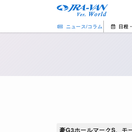
ニュース/コラム
日程
豪G3ホールマークS、モ