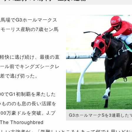
馬場でG3ホールマークス
、モーリス産駒の7歳セン馬
。
軽快に逃げ続け、最後の直
ール前でキングズシークレ
身差で逃げ切った。
00でG1初制覇を果たした
いもののも息の長い活躍を
00万豪ドルを突破。J.プ
G3ホールマークSを3連覇したマズ。（
Thoroughbred
素晴らしい古強者だ」「気難しいところもあって何でも思いど