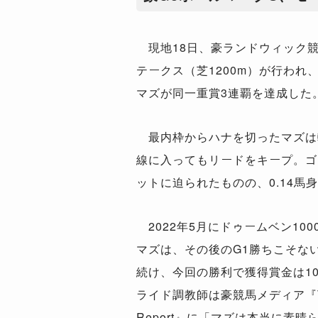
現地18日、豪ランドウィック競
テークス（芝1200m）が行われ
マズが同一重賞3連覇を達成した
最内枠からハナを切ったマズは
線に入ってもリードをキープ。ゴ
ットに迫られたものの、0.14馬
2022年5月にドゥームベン100
マズは、その後のG1勝ちこそな
続け、今回の勝利で獲得賞金は10
ライド調教師は豪競馬メディア『The 
Report』に「マズは本当に