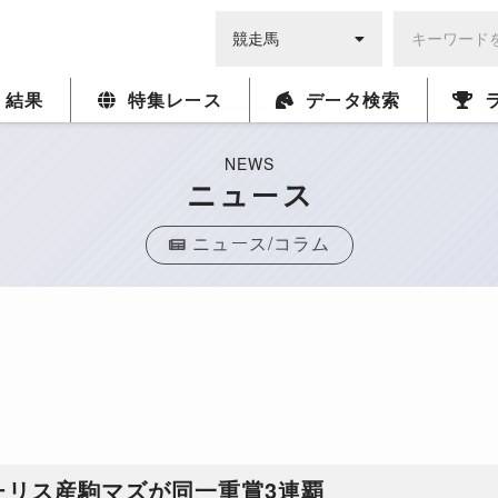
・結果
特集レース
データ検索
NEWS
ニュース
ニュース/コラム
ーリス産駒マズが同一重賞3連覇