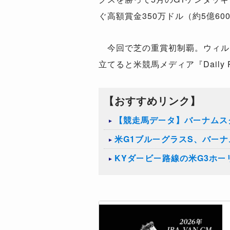
ぐ高額賞金350万ドル（約5億6
今回で芝の重賞初制覇。ウィル
立てると米競馬メディア『Daily
【おすすめリンク】
【競走馬データ】バーナムス
​米G1ブルーグラスS、バー
KYダービー路線の米G3ホ