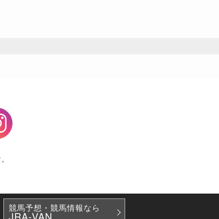
agram
す。
競馬予想・競馬情報なら
JRA-VAN