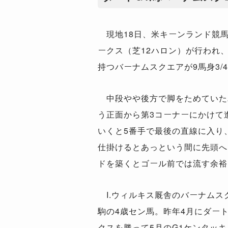
現地18日、米キーンランド競馬
ークス（芝12ハロン）が行われ
持つバーナムスクエアが9馬身3/
中段やや後方で脚をためていた
う正面から第3コーナーにかけて
いくと5番手で最後の直線に入り、
仕掛けるとあっという間に先頭へ
ドを築くとゴール前では流す余裕
I.ウィルキス厩舎のバーナムス
駒の4歳セン馬。昨年4月にダー
クスを勝って5月のG1ケンタッ