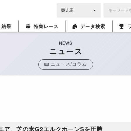
・結果
特集レース
データ検索
NEWS
ニュース
ニュース/コラム
エア、芝の米G2エルクホーンSを圧勝