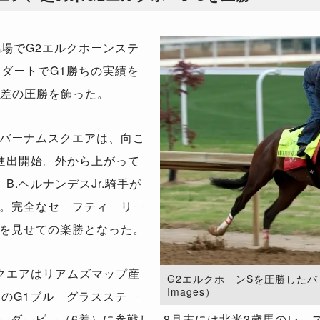
場でG2エルクホーンステ
、ダートでG1勝ちの実績を
4差の圧勝を飾った。
バーナムスクエアは、向こ
進出開始。外から上がって
B.ヘルナンデスJr.騎手が
。完全なセーフティーリー
を見せての楽勝となった。
クエアはリアムズマップ産
G2エルクホーンSを圧勝したバーナ
Images）
トのG1ブルーグラスステー
キーダービー（6着）に参戦し、8月末には北米3歳馬のレー