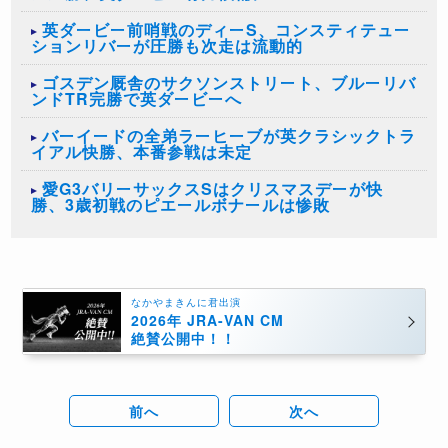
英ダービー前哨戦のディーS、コンスティテュー
ションリバーが圧勝も次走は流動的
ゴスデン厩舎のサクソンストリート、ブルーリバ
ンドTR完勝で英ダービーへ
バーイードの全弟ラーヒーブが英クラシックトラ
イアル快勝、本番参戦は未定
愛G3バリーサックスSはクリスマスデーが快
勝、3歳初戦のピエールボナールは惨敗
なかやまきんに君出演
2026年 JRA-VAN CM
絶賛公開中！！
前へ
次へ