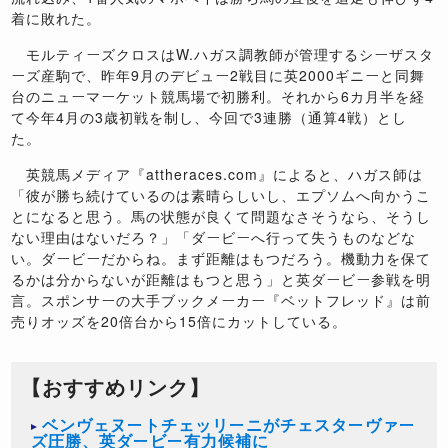
着に敗れた。
モルティーズクロスはW.ハガス調教師が管理するシーザスタ
ーズ産駒で、昨年9月のデビュー2戦目に英2000ギニーと同舞
台のニューマーケット競馬場で初勝利。それから6カ月半を経
て今年4月の3歳初戦を制し、今回で3連勝（通算4戦）とし
た。
英競馬メディア『attheraces.com』によると、ハガス師は
「彼が勝ち続けているのは素晴らしいし、エプソムへ向かうこ
とになると思う。馬の状態が良くて問題なさそうなら、そうし
ない理由はないだろ？」「ダービーへ行って失うものなどな
い。ダービーだからね。まず距離はもつだろう。機動力を保て
るかは分からないが距離はもつと思う」と英ダービー参戦を明
言。スポンサーの大手ブックメーカー『ベットフレッド』は前
売りオッズを20倍台から15倍にカットしている。
【おすすめリンク】
ベンヴェヌートチェッリーニがチェスターヴァー
ズ圧勝、英ダービー有力候補に