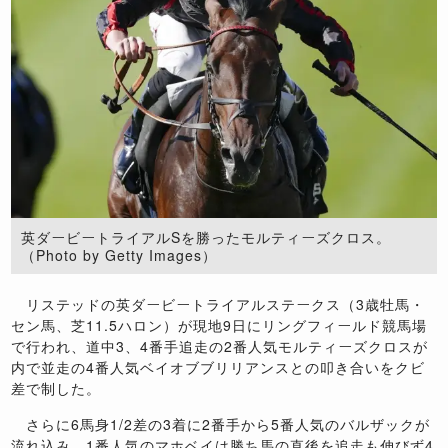
英ダービートライアルSを勝ったモルティーズクロス。
（Photo by Getty Images）
リステッドの英ダービートライアルステークス（3歳牡馬・
セン馬、芝11.5ハロン）が現地9日にリングフィールド競馬場
で行われ、道中3、4番手追走の2番人気モルティーズクロスが
内で並走の4番人気ベイオブブリリアンスとの叩き合いをクビ
差で制した。
さらに6馬身1/2差の3着に2番手から5番人気のバルザックが
流れ込み、1番人気のマホベイは勝ち馬の直後を追走も伸びず4