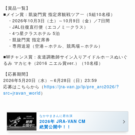
【賞品一覧】
■メイン賞：凱旋門賞 指定席観戦ツアー（5組10名様）
・2026年10月3日（土）～10月9日（金）／7日間
・JAL往復直行便（エコノミークラス）
・4つ星クラスホテル 5泊
・凱旋門賞 指定席券
・専用送迎（空港⇔ホテル、競馬場⇔ホテル）
■Wチャンス賞：友道調教師サイン入りアイドルホースぬいぐ
るみ マカヒキ（2016 ニエル賞ver.）（10名様）
【応募期間】
2026年5月20日（水）～6月28日（日）23:59
応募はこちらから（
https://jra-van.jp/lp/pre_arc2026/?
src=jravan_world
）
なかやまきんに君出演
2026年 JRA-VAN CM
絶賛公開中！！