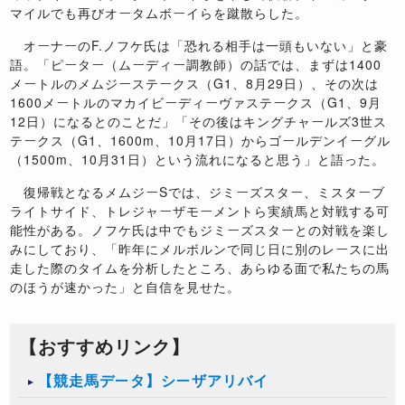
マイルでも再びオータムボーイらを蹴散らした。
オーナーのF.ノフケ氏は「恐れる相手は一頭もいない」と豪
語。「ピーター（ムーディー調教師）の話では、まずは1400
メートルのメムジーステークス（G1、8月29日）、その次は
1600メートルのマカイビーディーヴァステークス（G1、9月
12日）になるとのことだ」「その後はキングチャールズ3世ス
テークス（G1、1600m、10月17日）からゴールデンイーグル
（1500m、10月31日）という流れになると思う」と語った。
復帰戦となるメムジーSでは、ジミーズスター、ミスターブ
ライトサイド、トレジャーザモーメントら実績馬と対戦する可
能性がある。ノフケ氏は中でもジミーズスターとの対戦を楽し
みにしており、「昨年にメルボルンで同じ日に別のレースに出
走した際のタイムを分析したところ、あらゆる面で私たちの馬
のほうが速かった」と自信を見せた。
【おすすめリンク】
【競走馬データ】シーザアリバイ