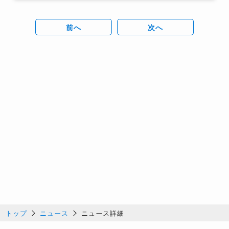
前へ
次へ
トップ
ニュース
ニュース詳細