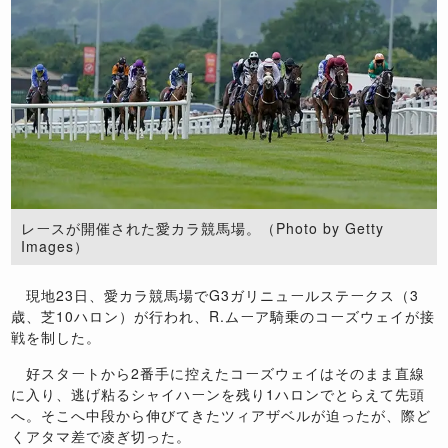
レースが開催された愛カラ競馬場。（Photo by Getty
Images）
現地23日、愛カラ競馬場でG3ガリニュールステークス（3
歳、芝10ハロン）が行われ、R.ムーア騎乗のコーズウェイが接
戦を制した。
好スタートから2番手に控えたコーズウェイはそのまま直線
に入り、逃げ粘るシャイハーンを残り1ハロンでとらえて先頭
へ。そこへ中段から伸びてきたツィアザベルが迫ったが、際ど
くアタマ差で凌ぎ切った。