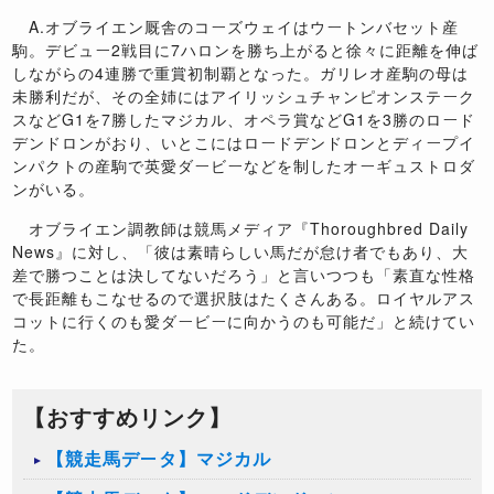
A.オブライエン厩舎のコーズウェイはウートンバセット産
駒。デビュー2戦目に7ハロンを勝ち上がると徐々に距離を伸ば
しながらの4連勝で重賞初制覇となった。ガリレオ産駒の母は
未勝利だが、その全姉にはアイリッシュチャンピオンステーク
スなどG1を7勝したマジカル、オペラ賞などG1を3勝のロード
デンドロンがおり、いとこにはロードデンドロンとディープイ
ンパクトの産駒で英愛ダービーなどを制したオーギュストロダ
ンがいる。
オブライエン調教師は競馬メディア『Thoroughbred Daily
News』に対し、「彼は素晴らしい馬だが怠け者でもあり、大
差で勝つことは決してないだろう」と言いつつも「素直な性格
で長距離もこなせるので選択肢はたくさんある。ロイヤルアス
コットに行くのも愛ダービーに向かうのも可能だ」と続けてい
た。
【おすすめリンク】
【競走馬データ】マジカル