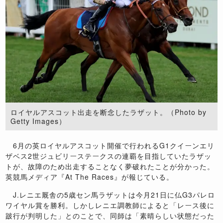
ロイヤルアスコット出走を断念したラザット。（Photo by
Getty Images）
6月の英ロイヤルアスコット開催で行われるG1クイーンエリ
ザベス2世ジュビリーステークスの連覇を目指していたラザッ
トが、故障のため出走することなく夢破れたことが分かった。
英競馬メディア『At The Races』が報じている。
J.レニエ厩舎の5歳セン馬ラザットは今月21日に仏G3パレロ
ワイヤル賞を勝利。しかしレニエ調教師によると「レース後に
跛行が判明した」とのことで、同師は「素晴らしい状態だった