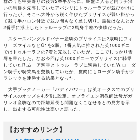
群のうち中央寄りの後方2番手からに。終盤に入ると内ラチ沿
いの馬群を先導していたアバシリにトゥルーラブが並びかけに
行ったが、そこへ大外から鋭く伸びたプリサイスが襲い掛かっ
て残り半ハロン付近で並ぶ間もなく差し切り。最後はなんとか
2番手に浮上したトゥルーラブに2馬身半差の快勝だった。
スタースパングルドバナー産駒のプリサイスは2歳時にフィ
リーズマイルなどG1を2勝。1番人気に推された英1000ギニー
ではトゥルーラブの7着と完敗していたが、ここでしっかり雪
辱を果たした。なお今回は英1000ギニーでプリサイスに騎乗
していたR.ムーア騎手とトゥルーラブに騎乗していたW.ローダ
ン騎手が騎乗馬を交換していたが、皮肉にもローダン騎手がク
ラシックを連勝する結果となった。
大手ブックメーカー『パディパワー』は英オークスでのプリ
サイスのオッズを4.5倍に設定。オブライエン調教師は母がガ
リレオ産駒なので距離延長も問題なくこなせるとの見方を示
し、出走する可能性は高いと語った。
【おすすめリンク】