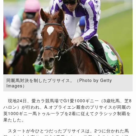
同厩馬対決を制したプリサイス。（Photo by Getty
Images）
現地24日、愛カラ競馬場でG1愛1000ギニー（3歳牝馬、芝8
ハロン）が行われ、A.オブライエン厩舎のプリサイスが同厩の
英1000ギニー馬トゥルーラブを2着に従えてクラシック制覇を
果たした。
スタートが今ひとつだったプリサイスは、2つに分かれた馬