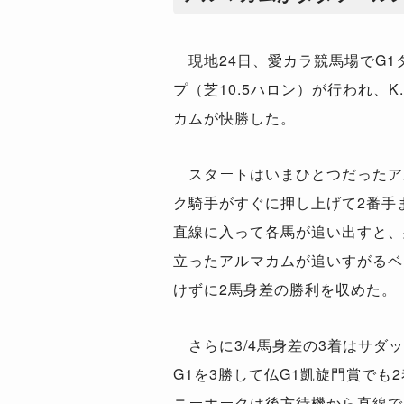
現地24日、愛カラ競馬場でG1
プ（芝10.5ハロン）が行われ、
カムが快勝した。
スタートはいまひとつだったア
ク騎手がすぐに押し上げて2番手
直線に入って各馬が追い出すと、
立ったアルマカムが追いすがるベ
けずに2馬身差の勝利を収めた。
さらに3/4馬身差の3着はサダ
G1を3勝して仏G1凱旋門賞でも
ニーホークは後方待機から直線で