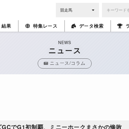
・結果
特集レース
データ検索
NEWS
ニュース
ニュース/コラム
ズGCでG1初制覇、ミニーホークまさかの惨敗