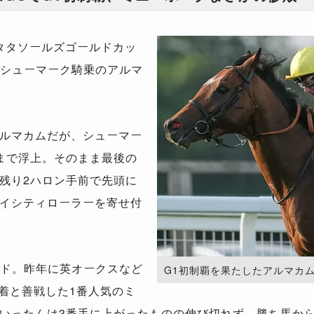
タタソールズゴールドカッ
K.シューマーク騎乗のアルマ
ルマカムだが、シューマー
まで浮上。そのまま最後の
残り2ハロン手前で先頭に
イシティローラーを寄せ付
ッド。昨年に英オークスなど
G1初制覇を果たしたアルマカム。（Ph
2着と善戦した1番人気のミ
いったんは3番手に上がったものの伸び切れず、勝ち馬から