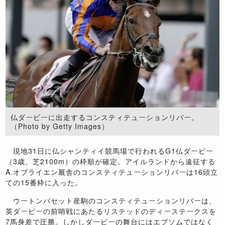
仏ダービーに出走するコンスティテューションリバー。
（Photo by Getty Images）
現地31日に仏シャンティイ競馬場で行われるG1仏ダービー
（3歳、芝2100m）の枠順が確定。アイルランドから遠征する
A.オブライエン厩舎のコンスティテューションリバーは16頭立
ての15番枠に入った。
ウートンバセット産駒のコンスティテューションリバーは、
英ダービーの前哨戦にあたるリステッドのディーステークスを
7馬身差で圧勝。しかしダービーの舞台にはエプソムではなく