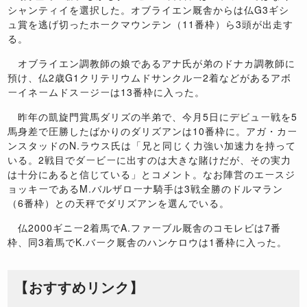
シャンティイを選択した。オブライエン厩舎からは仏G3ギシ
ュ賞を逃げ切ったホークマウンテン（11番枠）ら3頭が出走す
る。
オブライエン調教師の娘であるアナ氏が弟のドナカ調教師に
預け、仏2歳G1クリテリウムドサンクルー2着などがあるアボ
ーイネームドスージーは13番枠に入った。
昨年の凱旋門賞馬ダリズの半弟で、今月5日にデビュー戦を5
馬身差で圧勝したばかりのダリズアンは10番枠に。アガ・カー
ンスタッドのN.ラウス氏は「兄と同じく力強い加速力を持って
いる。2戦目でダービーに出すのは大きな賭けだが、その実力
は十分にあると信じている」とコメント。なお陣営のエースジ
ョッキーであるM.バルザローナ騎手は3戦全勝のドルマラン
（6番枠）との天秤でダリズアンを選んでいる。
仏2000ギニー2着馬でA.ファーブル厩舎のコモレビは7番
枠、同3着馬でK.バーク厩舎のハンケロウは1番枠に入った。
【おすすめリンク】