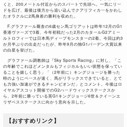
くと、
200
メートル付近からのスパートで先頭へ。一気にリー
ドを広げ、最後は後方から追い込んでクアリフィカーをかわし
たオラクルに
2
馬身差の勝利を収めた。
F.
グラファール厩舎の
6
歳セン馬ゴリアットは昨年
12
月の
G1
香港ヴァーズで
3
着、今年初戦だった
2
月のカタール
G2
アミー
ルトロフィーでは日本馬ディープモンスターの
2
着。今回は約
3
か月半ぶりの出走だったが、昨年
9
月の独
G1
バーデン大賞以来
の白星を挙げた。
グラファール調教師は『
Sky Sports Racing
』に対し、「こ
の年齢でこれほどメンタルもフィジカルもいい状態を保ってい
ることを嬉しく思う」「（
2
年前に）キングジョージを勝った
時のようにペースが速く、馬がリラックスできていると、とて
も力強い加速ができるチャンピオンだ」とコメント。今後はロ
イヤルアスコット開催での
G2
ハードウィックステークスか
ら、
2
年前に勝っている英
G1
キングジョージ
6
世＆クイーンエ
リザベスステークスに向かう意向を示した。
【おすすめリンク】