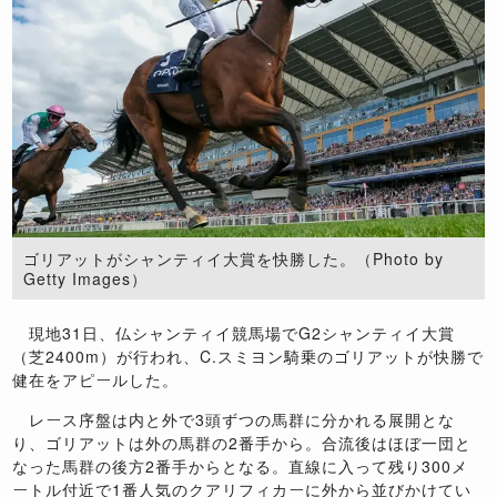
ゴリアットがシャンティイ大賞を快勝した。（Photo by
Getty Images）
現地
31
日、仏シャンティイ競馬場で
G2
シャンティイ大賞
（芝
2400m
）が行われ、
C.
スミヨン騎乗のゴリアットが快勝で
健在をアピールした。
レース序盤は内と外で
3
頭ずつの馬群に分かれる展開とな
り、ゴリアットは外の馬群の
2
番手から。合流後はほぼ一団と
なった馬群の後方
2
番手からとなる。直線に入って残り
300
メ
ートル付近で
1
番人気のクアリフィカーに外から並びかけてい