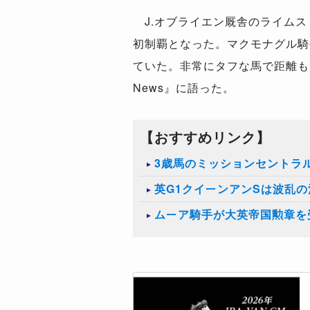
J.
オブライエン厩舎のライムス
初制覇となった。マクモナグル騎
ていた。非常にタフな馬で距離も
News
』に語った。
【おすすめリンク】
3歳馬のミッションセントラ
英G1クイーンアンSは波乱
ムーア騎手が大英帝国勲章を