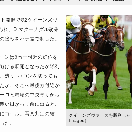
ット開催で
G2
クイーンズヴ
われ、
D.
マクモナグル騎乗
の接戦をハナ差で制した。
ーンは
3
番手付近の好位を
逃げる展開となったが隊列
。残り
1
ハロンを切っても
たが、そこへ最後方付近か
ーロと馬場の中央寄りから
襲い掛かって前に出ると、
にゴール。写真判定の結
クイーンズヴァーズを勝利したライム
Images）
った。