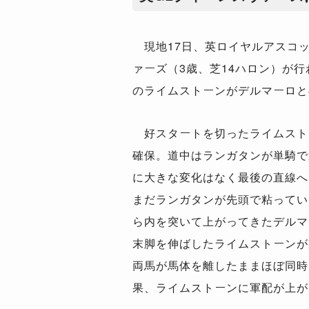
現地
17
日、英ロイヤルアスコ
ァーズ（
3
歳、芝
14
ハロン）が行
のライムストーンがデルマーロと
好スタートを切ったライムスト
確保。道中はランガタンが単騎で
に大きな変化はなく最後の直線へ
まだランガタンが先頭で粘ってい
ら内を突いて上がってきたデルマ
末脚を伸ばしたライムストーンが
両馬が馬体を離したままほぼ同時
果、ライムストーンに軍配が上が