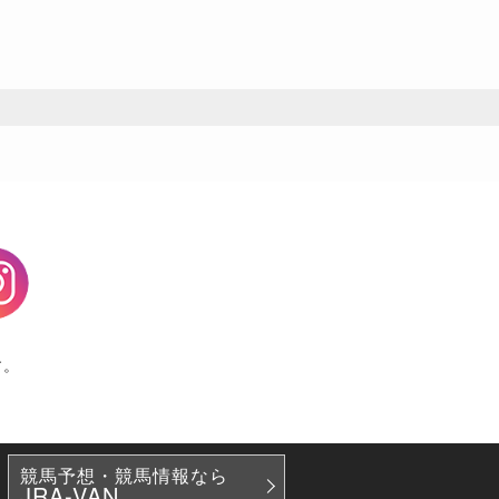
agram
す。
競馬予想・競馬情報なら
JRA-VAN