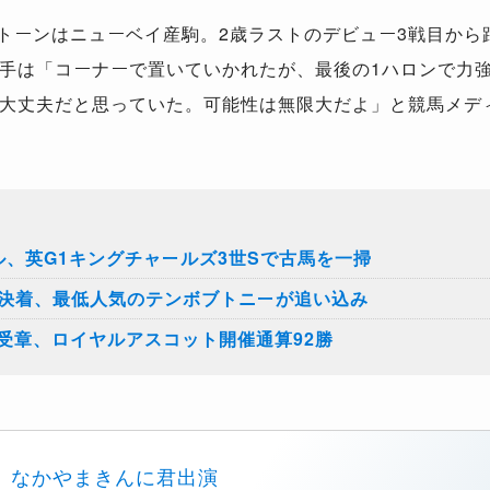
トーンはニューベイ産駒。
2
歳ラストのデビュー
3
戦目から
手は「コーナーで置いていかれたが、最後の
1
ハロンで力
大丈夫だと思っていた。可能性は無限大だよ」と競馬メデ
ル、英G1キングチャールズ3世Sで古馬を一掃
の決着、最低人気のテンボブトニーが追い込み
受章、ロイヤルアスコット開催通算92勝
なかやまきんに君出演