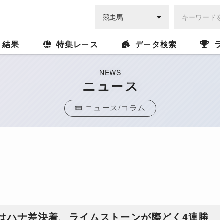
・結果
特集レース
データ検索
NEWS
ニュース
ニュース/コラム
はハナ差決着、ライムストーンが際どく4連勝