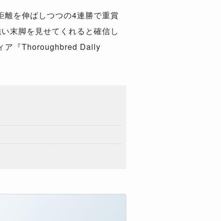
距離を伸ばしつつの
4
連勝で重賞
強い末脚を見せてくれると確信し
ィア『
Thoroughbred Daily