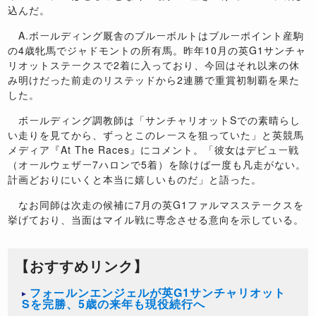
込んだ。
A.
ボールディング厩舎のブルーボルトはブルーポイント産駒
の
4
歳牝馬でジャドモントの所有馬。昨年
10
月の英
G1
サンチャ
リオットステークスで
2
着に入っており、今回はそれ以来の休
み明けだった前走のリステッドから2連勝で重賞初制覇を果た
した。
ボールディング調教師は「サンチャリオット
S
での素晴らし
い走りを見てから、ずっとこのレースを狙っていた」と英競馬
メディア『
At The Races
』にコメント。「彼女はデビュー戦
（オールウェザー
7
ハロンで
5
着）を除けば一度も凡走がない。
計画どおりにいくと本当に嬉しいものだ」と語った。
なお同師は次走の候補に
7
月の英
G1
ファルマスステークスを
挙げており、当面はマイル戦に専念させる意向を示している。
【おすすめリンク】
フォールンエンジェルが英G1サンチャリオット
Sを完勝、5歳の来年も現役続行へ