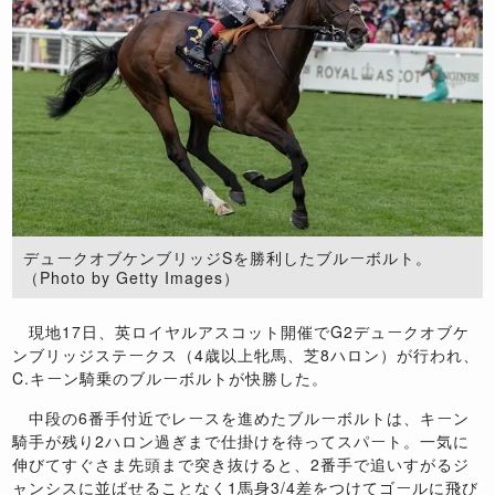
デュークオブケンブリッジSを勝利したブルーボルト。
（Photo by Getty Images）
現地
17
日、英ロイヤルアスコット開催で
G2
デュークオブケ
ンブリッジステークス（
4
歳以上牝馬、芝
8
ハロン）が行われ、
C.
キーン騎乗のブルーボルトが快勝した。
中段の
6
番手付近でレースを進めたブルーボルトは、キーン
騎手が残り
2
ハロン過ぎまで仕掛けを待ってスパート。一気に
伸びてすぐさま先頭まで突き抜けると、
2
番手で追いすがるジ
ャンシスに並ばせることなく
1
馬身
3/4
差をつけてゴールに飛び