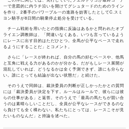
ーで意図的に内ラチ沿いを開けてグシュタードのためのライン
を作り、2番手のパワーブルーの進路を妨害したとしてC.スミ
ヨン騎手が8日間の騎乗停止処分を受けている。
チーム戦術を用いたとの指摘に反論はあるかと問われたオブ
ライエン調教師は、「間違いなくある。いつも言っているよう
にレースに出す目的はただひとつ。全馬が公平なペースで走れ
るようにすることだ」とコメント。
さらに「レースが終われば、自分の馬の好むペースや、他馬
と互角に戦える力があるのかが分かる。だがもしレース展開が
混乱していれば、どうなるかは全く予測できず、誰にも分らな
い。誰にとっても結論が出ない状態だ」と続けた。
そのうえで同師は、裁決委員の判断が正しかったかとの質問
には「裁決委員が決定を下す。ルールはルールで、彼らには彼
らの仕事がある」と返答。そのうえで「最高の馬たちが競い合
うのは素晴らしいことだし、全員が公平なレースができるのな
ら負けても全く構わない。私たちにとっては、レースこそが見
たいものなんだ」と持論を述べた。