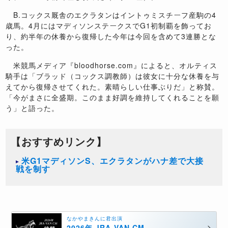
B.
コックス厩舎のエクラタンはイントゥミスチーフ産駒の
4
歳馬。
4
月にはマディソンステークスで
G1
初制覇を飾ってお
り、約半年の休養から復帰した今年は今回を含めて
3
連勝とな
った。
米競馬メディア『
bloodhorse.com
』によると、オルティス
騎手は「ブラッド（コックス調教師）は彼女に十分な休養を与
えてから復帰させてくれた。素晴らしい仕事ぶりだ」と称賛。
「今がまさに全盛期。このまま好調を維持してくれることを願
う」と語った。
【おすすめリンク】
米G1マディソンS、エクラタンがハナ差で大接
戦を制す
なかやまきんに君出演
2026年 JRA-VAN CM