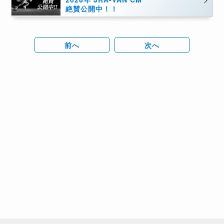
絶賛公開中！！
前へ
次へ