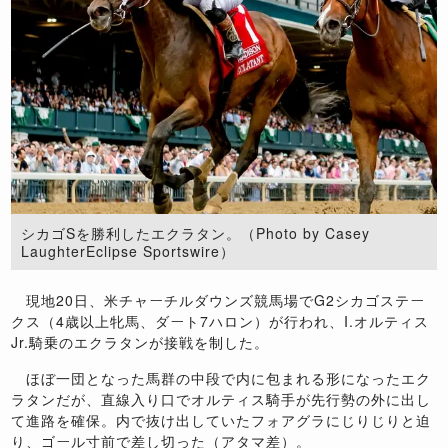
シカゴSを勝利したエクラタン。（Photo by Casey
LaughterEclipse Sportswire）
現地
20
日、米チャーチルダウンズ競馬場で
G2
シカゴステー
クス（
4
歳以上牝馬、ダート
7
ハロン）が行われ、
I.
オルティス
Jr.
騎乗のエクラタンが接戦を制した。
ほぼ一団となった馬群の中段で内に包まれる形になったエク
ラタンだが、直線入り口でオルティス騎手が先行勢の外に出し
て進路を確保。内で抜け出していたフォアグラにじりじりと迫
り、ゴール寸前で差し切った（アタマ差）。