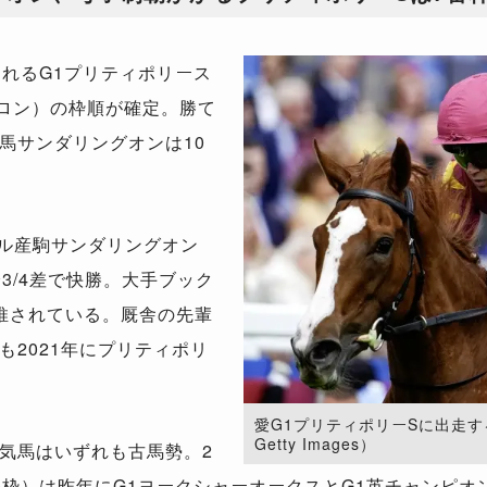
れるG1プリティポリース
ハロン）の枠順が確定。勝て
馬サンダリングオンは10
ル産駒サンダリングオン
3/4差で快勝。大手ブック
推されている。厩舎の先輩
2021年にプリティポリ
愛G1プリティポリーSに出走する
Getty Images）
気馬はいずれも古馬勢。2
番枠）は昨年にG1ヨークシャーオークスとG1英チャンピ