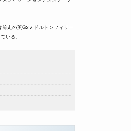
。
は前走の英G2ミドルトンフィリー
けている。