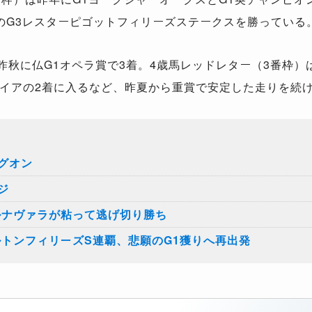
のG3レスターピゴットフィリーズステークスを勝っている
昨秋に仏G1オペラ賞で3着。4歳馬レッドレター（3番枠）
イアの2着に入るなど、昨夏から重賞で安定した走りを続
グオン
ジ
ルナヴァラが粘って逃げ切り勝ち
ルトンフィリーズS連覇、悲願のG1獲りへ再出発