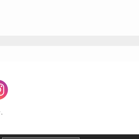
agram
す。