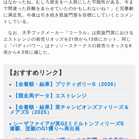
はなかったね。むしろ彼女を一人前にした可能性がある。今ま
で間違った距離を走らせていたのかもしれないね！」と完勝劇
に満足気。今後は引き続き凱旋門賞を目標にしていくとコメン
トしている。
なお、大手ブックメーカー『コーラル』は凱旋門賞における
エストレンジの前売りオッズを21倍から13倍にカット。同じ
く『パディパワー』はナッソーステークスの前売りオッズを8
倍から4.5倍に減じた。
【おすすめリンク】
【全着順・結果】プリティポリーS（2026）
【競走馬データ】エストレンジ
【全着順・結果】英チャンピオンズフィリーズ＆
メアズS（2025）
シーザファイアが英G2ミドルトンフィリーズS
連覇、悲願のG1獲りへ再出発