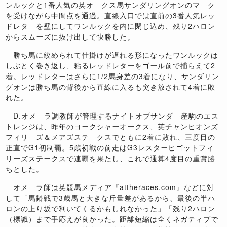
ンルックと1番人気の英オークス馬サンダリングオンのマーク
を受けながら中間点を通過。直線入口では直前の3番人気レッ
ドレターを壁にしてワンルックを内に閉じ込め、残り2ハロン
からスムーズに抜け出して快勝した。
勝ち馬に絞められて仕掛けが遅れる形になったワンルックは
しぶとく巻き返し、粘るレッドレターをゴール前で捕らえて2
着。レッドレターはさらに1/2馬身差の3着になり、サンダリン
グオンは勝ち馬の背後から直線に入るも突き放されて4着に敗
れた。
D.オメーラ調教師が管理するナイトオブサンダー産駒のエス
トレンジは、昨年のヨークシャーオークス、英チャンピオンズ
フィリーズ＆メアズステークスでともに2着に敗れ、三度目の
正直でG1初制覇。5歳初戦の前走はG3レスターピゴットフィ
リーズステークスで連覇を果たし、これで通算4度目の重賞勝
ちとした。
オメーラ師は英競馬メディア『attheraces.com』などに対
して「馬齢戦で3歳馬と大きな斤量差があるから、最後の半ハ
ロンの上り坂で利いてくるかもしれなかった」「残り2ハロン
（標識）まで手応えが良かった。距離短縮は全くネガティブで