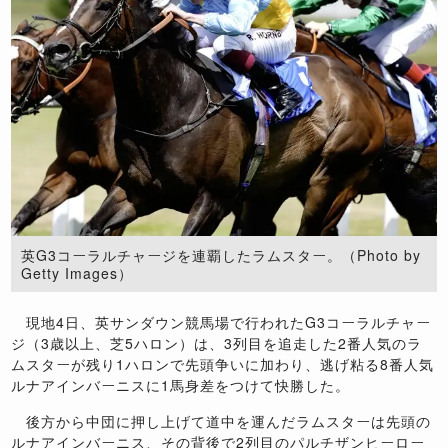
英G3コーラルチャージを連覇したラムスター。（Photo by
Getty Images）
現地4日、英サンダウン競馬場で行われたG3コーラルチャー
ジ（3歳以上、芝5ハロン）は、3列目を追走した2番人気のラ
ムスターが残り1ハロンで先頭争いに加わり、逃げ粘る8番人気
ルナアインバーニスに1馬身差をつけて快勝した。
後方から中団に押し上げて道中を運んだラムスターは先頭の
ルナアインバーニス、その背後で2列目のパルチザンヒーロー