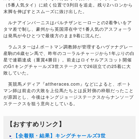
（5番人気タイ）に続く位置で3列目を追走。残り2ハロンから
末脚を伸ばすとスムーズに抜け出した。
ルナアインバーニスはパルチザンヒーローとの2着争いをア
タマ差で制し、豪州から英国滞在中で1番人気のアスフォーラ
は発馬が今ひとつで最後方のまま9着に沈んだ。
ラムスターはJ.ポートマン調教師が管理するハヴァナグレー
産駒の6歳セン馬で、昨年のコーラルチャージから1年ぶりの白
星で連覇達成（重賞4勝目）。前走はロイヤルアスコット開催
のG1キングチャールズ3世ステークスで26頭立ての25着に大
敗していた。
英競馬メディア『attheraces.com』などによると、ポート
マン師は前走の大敗を上位馬たちとは反対側の枠順だったこと
が原因とし、今後はキングジョージステークスからナンソープ
ステークスを狙う意向としている。
【おすすめリンク】
【全着順・結果】キングチャールズ3世