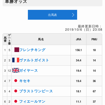
単勝オッズ
出馬表
最終更新日時：
2019/10/6（日）23:08
ゲ
馬
ー
馬名
JRA
PMU
番
ト
番
フレンチキング
1
5
156.1
18
ヴァルトガイスト
2
3
34.4
14
ガイヤース
3
12
19.4
14
キセキ
4
7
19.4
36
ブラストワンピース
5
4
18.1
67
フィエールマン
6
2
11.1
37