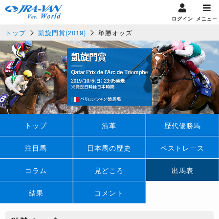
ログイン
メニュー
トップ
凱旋門賞(2019)
単勝オッズ
トップ
沿革
歴代優勝馬
注目馬
日本馬の歴史
ベストレース
コラム
見どころ
出馬表
結果
コメント