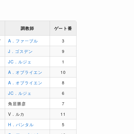
調教師
ゲート番
7
A．ファーブル
3
J．ゴスデン
9
JC．ルジェ
1
A．オブライエン
10
A．オブライエン
8
JC．ルジェ
6
角居勝彦
7
V．ルカ
11
H．パンタル
5