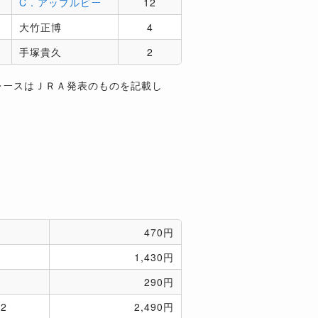
C．アップルビー
12
大竹正博
4
手塚貴久
2
レースはＪＲＡ発表のものを記載し
470円
1,430円
290円
2
2,490円