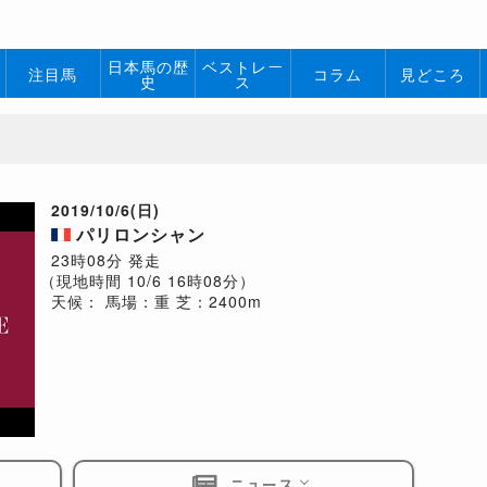
日本馬の歴
ベストレー
注目馬
コラム
見どころ
史
ス
2019/10/6(日)
パリロンシャン
23時08分 発走
（現地時間 10/6 16時08分）
天候：
馬場：重
芝：2400m
ニュース