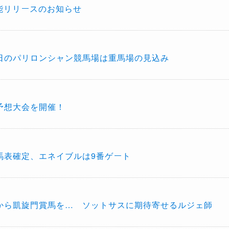
能リリースのお知らせ
当日のパリロンシャン競馬場は重馬場の見込み
予想大会を開催！
出馬表確定、エネイブルは9番ゲート
から凱旋門賞馬を… ソットサスに期待寄せるルジェ師