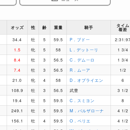
タイム
オッズ
性
齢
重量
騎手
着差
34.4
牡
5
59.5
P．ブドー
2:31:9
1.5
牝
5
58
L．デットーリ
1 3/4
8.4
牡
3
56.5
C．デムーロ
1 3/4
7.4
牡
3
56.5
R．ムーア
1/2
21.0
牝
4
58
D．オブライエン
6
108.9
牡
3
56.5
武豊
3 1/2
19.4
牡
5
59.5
C．スミヨン
8
249.1
牡
5
59.5
M．バルザローナ
4 1/2
156.1
牡
4
59.5
O．ペリエ
4 1/2