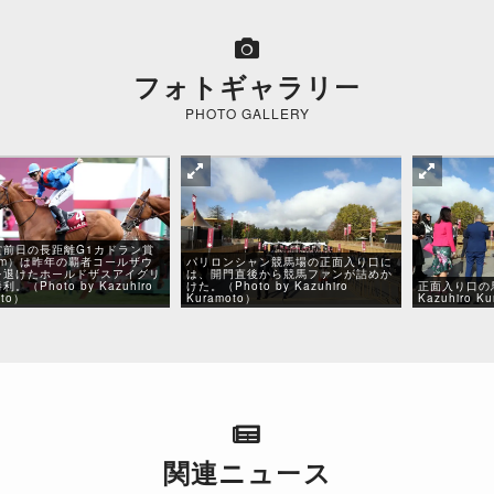
フォトギャラリー
PHOTO GALLERY
賞前日の長距離G1カドラン賞
0m）は昨年の覇者コールザウ
パリロンシャン競馬場の正面入り口に
を退けたホールドザスアイグリ
は、開門直後から競馬ファンが詰めか
。（Photo by Kazuhiro
けた。（Photo by Kazuhiro
正面入り口の馬
oto）
Kuramoto）
Kazuhiro K
関連ニュース