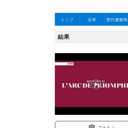
トップ
沿革
歴代優勝馬
結果
フォト