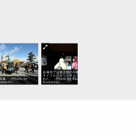
会場内では史上初の3連覇に挑んだエ
ネイブルのオリジナルグッズも販売さ
像。（Photo by
れた。（Photo by Kazuhiro
レーシングプログ
uramoto）
Kuramoto）
（Photo by Kazu