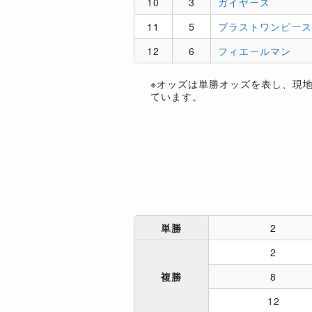
10
3
ガイヤース
11
5
ブラストワンピース
12
6
フィエールマン
※オッズは単勝オッズを表し、現
ています。
単勝
2
2
複勝
8
12