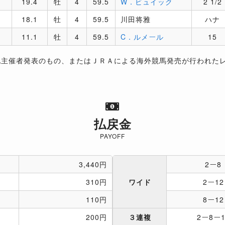
19.4
牡
4
59.5
W．ビュイック
2 1/2
18.1
牡
4
59.5
川田将雅
ハナ
11.1
牡
4
59.5
C．ルメール
15
地主催者発表のもの、またはＪＲＡによる海外競馬発売が行われた
払戻金
PAYOFF
3,440円
2ー8
310円
ワイド
2ー12
110円
8ー12
200円
３連複
2ー8ー1