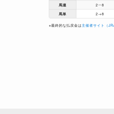
馬連
2ー8
馬単
2→8
※最終的な払戻金は
主催者サイト（JR