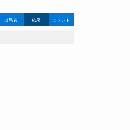
出馬表
結果
コメント