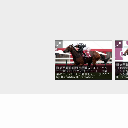
凱旋門
凱旋門賞前日の長距離G1ロワイヤリ
（400
ュー賞（2800m）はL.デットーリ騎
インド
乗のアナバーナが勝利した。（Photo
ーンが勝利
by Kazuhiro Kuramoto）
Kuram