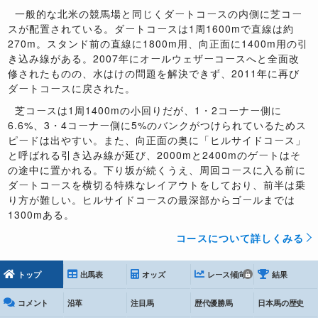
一般的な北米の競馬場と同じくダートコースの内側に芝コー
スが配置されている。ダートコースは1周1600mで直線は約
270m。スタンド前の直線に1800m用、向正面に1400m用の引
き込み線がある。2007年にオールウェザーコースへと全面改
修されたものの、水はけの問題を解決できず、2011年に再び
ダートコースに戻された。
芝コースは1周1400mの小回りだが、1・2コーナー側に
6.6%、3・4コーナー側に5%のバンクがつけられているためス
ピードは出やすい。また、向正面の奥に「ヒルサイドコース」
と呼ばれる引き込み線が延び、2000mと2400mのゲートはそ
の途中に置かれる。下り坂が続くうえ、周回コースに入る前に
ダートコースを横切る特殊なレイアウトをしており、前半は乗
り方が難しい。ヒルサイドコースの最深部からゴールまでは
1300mある。
コースについて詳しくみる
トップ
出馬表
オッズ
レース傾向
結果
コメント
沿革
注目馬
歴代優勝馬
日本馬の歴史