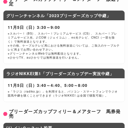
定
グリーンチャンネル「2023ブリーダーズカップ中継」
11月5日（日）3:30～9:00
※スカパー！ (BS) 、スカパー！プレミアムサービス (CS) 、 スカパー！プレ
ミアムサービス光、J:COM（ジェイコム）、eo光テレビ、CNCI（一部を除
く）で無料放送となります。
※その他、ケーブルテレビ局における無料放送については、ご加入のケーブルテ
レビ局までお問い合わせ下さい。
※グリーンチャンネルWebでは無料配信となります。
※ひかりTV、auひかりでは無料放送を行いません。
ラジオNIKKEI第1「ブリーダーズカップデー実況中継」
11月5日（日）3:40～4:40、5:00～8:00
※「ラジコ（radiko.jp）」を利用すると、パソコン・スマートフォンでラジオ
競馬中継を聴くことができます（ラジオNIKKEI は全国で聴取可能）。
ブリーダーズカップフィリー＆メアターフ 馬券発
売
(1) インターネット投票