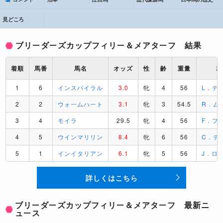
見どころ
ブリーダーズカップフィリー＆メアターフ 結果
着順
馬番
馬名
オッズ
性
齢
重量
1
6
インスパイラル
3.0
牝
4
56
L．デ
2
2
ウォームハート
3.1
牝
3
54.5
R．ム
3
4
モイラ
29.5
牝
4
56
F．プ
4
5
ウインマリリン
8.4
牝
6
56
C．デ
5
1
インイタリアン
6.1
牝
5
56
J．ロ
詳しくはこちら
ブリーダーズカップフィリー＆メアターフ 最新ニ
ュース