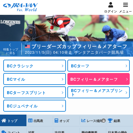
ログイン
メニュー
ブリーダーズカップフィリー＆メアターフ
特集トップ
2023/11/5(日) 04:10発走 サンタアニタパーク競馬場
に戻る
BCクラシック
BCターフ
BCマイル
BCフィリー＆メアターフ
BCフィリー＆メアスプリン
BCターフスプリント
ト
BCジュベナイル
トップ
出馬表
オッズ
レース傾向
結果
コメント
沿革
注目馬
歴代優勝馬
日本馬の歴史