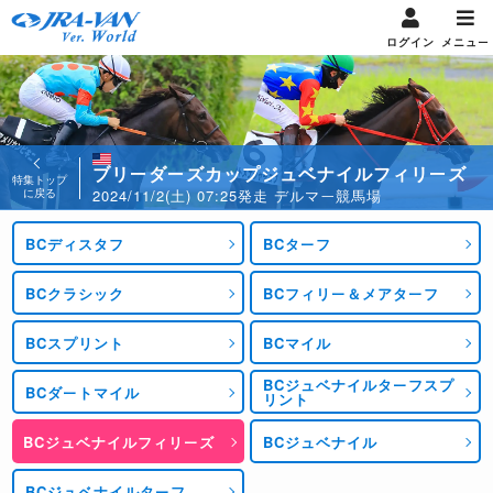
ログイン
メニュー
ブリーダーズカップジュベナイルフィリーズ
特集トップ
に戻る
2024/11/2(土) 07:25発走 デルマー競馬場
BCディスタフ
BCターフ
BCクラシック
BCフィリー＆メアターフ
BCスプリント
BCマイル
BCジュベナイルターフスプ
BCダートマイル
リント
BCジュベナイルフィリーズ
BCジュベナイル
BCジュベナイルターフ