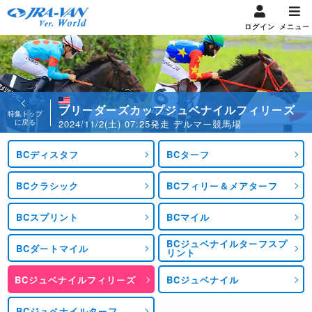
ログイン
メニュー
ブリーダーズカップジュベナイルフィリーズ
特集トップ
に戻る
2024/11/2(土) 07:25発走 デルマー競馬場
BCディスタフ
BCターフ
BCクラシック
BCフィリー＆メアターフ
BCスプリント
BCマイル
BCジュベナイルターフスプ
BCダートマイル
リント
BCジュベナイルフィリーズ
BCジュベナイル
BCジュベナイルターフ