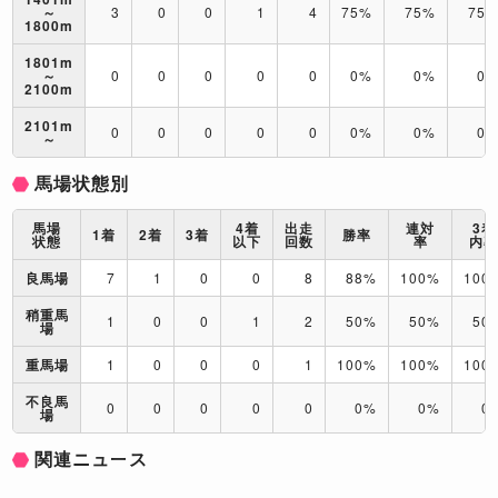
～
3
0
0
1
4
75%
75%
75
1800m
1801m
～
0
0
0
0
0
0%
0%
0
2100m
2101m
0
0
0
0
0
0%
0%
0
～
馬場状態別
馬場
4着
出走
連対
3着
1着
2着
3着
勝率
状態
以下
回数
率
内
良馬場
7
1
0
0
8
88%
100%
100
稍重馬
1
0
0
1
2
50%
50%
50
場
重馬場
1
0
0
0
1
100%
100%
100
不良馬
0
0
0
0
0
0%
0%
0
場
関連ニュース