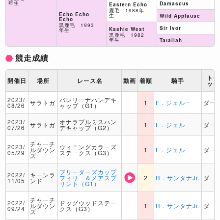
年生
Damascus
Eastern Echo
鹿毛 1988年
Echo Echo
生
Wild Applause
Echo
黒鹿毛 1993
Sir Ivor
Kashie West
年生
黒鹿毛 1982
年生
Tatallah
競走成績
トラ
開催日
場所
レース名
動画
着順
騎手
ック
2023/
バレリーナハンデキ
サラトガ
1
F．ジェルー
ダー
08/26
ャップ（G1）
2023/
オナラブルミスハン
サラトガ
1
F．ジェルー
ダー
07/26
デキャップ（G2）
チャーチ
2023/
ウィニングカラーズ
ルダウン
1
F．ジェルー
ダー
05/29
ステークス（G3）
ズ
ブリーダーズカップ
2022/
キーンラ
フィリー＆メアスプ
2
R．サンタナJr.
ダー
11/05
ンド
リント（G1）
チャーチ
2022/
ドッグウッドステー
ルダウン
1
R．サンタナJr.
ダー
09/24
クス（G3）
ズ