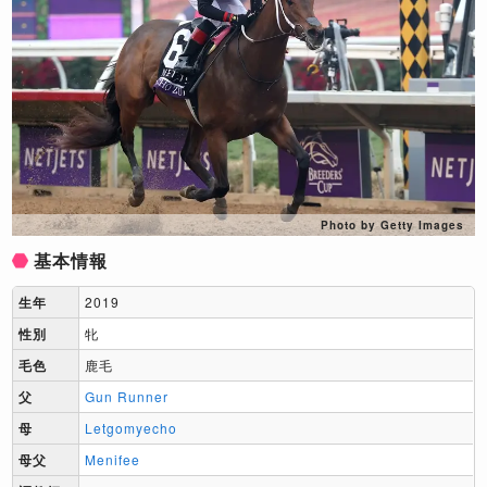
Photo by Getty Images
基本情報
生年
2019
性別
牝
毛色
鹿毛
父
Gun Runner
母
Letgomyecho
母父
Menifee