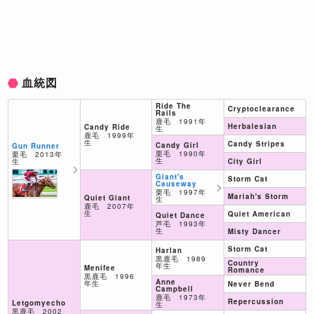
血統図
Ride The
Cryptoclearance
Rails
鹿毛 1991年
Herbalesian
Candy Ride
生
鹿毛 1999年
生
Candy Stripes
Candy Girl
Gun Runner
栗毛 1990年
栗毛 2013年
生
生
City Girl
Giant's
Storm Cat
Causeway
栗毛 1997年
Mariah's Storm
Quiet Giant
生
鹿毛 2007年
生
Quiet American
Quiet Dance
芦毛 1993年
生
Misty Dancer
Storm Cat
Harlan
黒鹿毛 1989
Country
年生
Menifee
Romance
黒鹿毛 1996
Anne
年生
Never Bend
Campbell
鹿毛 1973年
Repercussion
Letgomyecho
生
黒鹿毛 2002