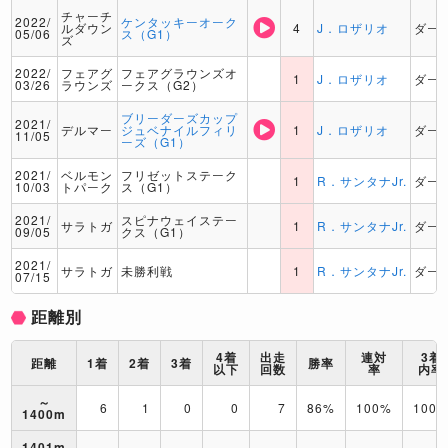
チャーチ
2022/
ケンタッキーオーク
ルダウン
4
J．ロザリオ
ダー
05/06
ス（G1）
ズ
2022/
フェアグ
フェアグラウンズオ
1
J．ロザリオ
ダー
03/26
ラウンズ
ークス（G2）
ブリーダーズカップ
2021/
デルマー
ジュベナイルフィリ
1
J．ロザリオ
ダー
11/05
ーズ（G1）
2021/
ベルモン
フリゼットステーク
1
R．サンタナJr.
ダー
10/03
トパーク
ス（G1）
2021/
スピナウェイステー
サラトガ
1
R．サンタナJr.
ダー
09/05
クス（G1）
2021/
サラトガ
未勝利戦
1
R．サンタナJr.
ダー
07/15
距離別
4着
出走
連対
3着
距離
1着
2着
3着
勝率
以下
回数
率
内率
～
6
1
0
0
7
86%
100%
100
1400m
1401m