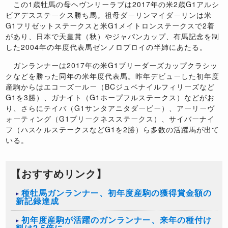
この1歳牡馬の母ヘヴンリーラブは2017年の米2歳G1アルシ
ビアデスステークス勝ち馬。祖母ダーリンマイダーリンは米
G1フリゼットステークスと米G1メイトロンステークスで2着
があり、日本で天皇賞（秋）やジャパンカップ、有馬記念を制
した2004年の年度代表馬ゼンノロブロイの半姉にあたる。
ガンランナーは2017年の米G1ブリーダーズカップクラシッ
クなどを勝った同年の米年度代表馬。昨年デビューした初年度
産駒からはエコーズールー（BCジュベナイルフィリーズなど
G1を3勝）、ガナイト（G1ホープフルステークス）などがお
り、さらにテイバ（G1サンタアニタダービー）、アーリーヴ
ォーティング（G1プリークネスステークス）、サイバーナイ
フ（ハスケルステークスなどG1を2勝）ら多数の活躍馬が出て
いる。
【おすすめリンク】
種牡馬ガンランナー、初年度産駒の獲得賞金額の
新記録達成
初年度産駒が活躍のガンランナー、来年の種付け
料は2.5倍に