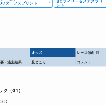
BCフィリー＆メアスプリ
BCターフスプリント
ント
オッズ
レース傾向
概要・
過去結果
見どころ
コメント
ック（G1）
:25）