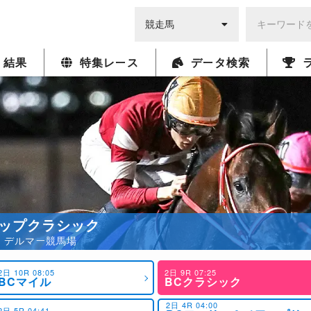
・結果
特集レース
データ検索
ップクラシック
5発走 デルマー競馬場
2日 10R 08:05
2日 9R 07:25
BCマイル
BCクラシック
2日 4R 04:00
2日 5R 04:41