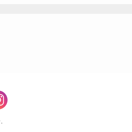
agram
す。