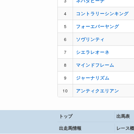
トップ
出馬表
出走馬情報
レース