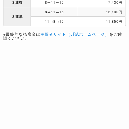
３連複
8ー11ー15
7,430円
8→11→15
16,130円
３連単
11→8→15
11,850円
※最終的な払戻金は
主催者サイト（JRAホームページ）
をご確
認ください。