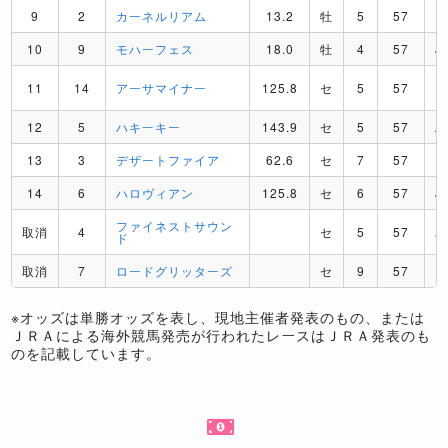
9
2
カーネルリアム
13.2
牡
5
57
I
10
9
モハーフェス
18.0
牡
4
57
J
11
14
アーサマイナー
125.8
セ
5
57
R
12
5
ハキーキー
143.9
セ
5
57
A
13
3
デザートファイア
62.6
セ
7
57
P
14
6
ハロヴィアン
125.8
セ
6
57
J
ファイネストサウン
取消
4
セ
5
57
A
ド
取消
7
ロードグリッターズ
セ
9
57
D
※オッズは単勝オッズを表し、現地主催者発表のもの、または
ＪＲＡによる海外競馬発売が行われたレースはＪＲＡ発表のも
のを記載しています。