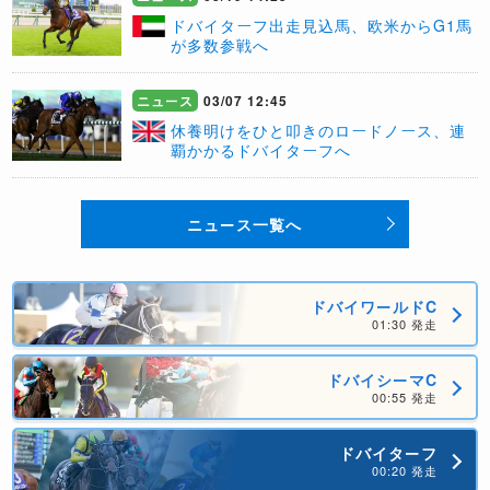
​ドバイターフ出走見込馬、欧米からG1馬
が多数参戦へ
ニュース
03/07 12:45
​休養明けをひと叩きのロードノース、連
覇かかるドバイターフへ
ニュース一覧へ
ドバイワールドC
01:30 発走
ドバイシーマC
00:55 発走
ドバイターフ
00:20 発走