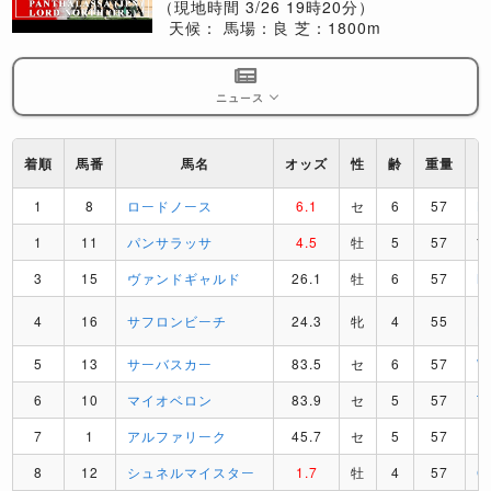
（現地時間 3/26 19時20分）
天候：
馬場：良
芝：1800m
ニュース
着順
馬番
馬名
オッズ
性
齢
重量
1
8
ロードノース
6.1
セ
6
57
L
1
11
パンサラッサ
4.5
牡
5
57
3
15
ヴァンドギャルド
26.1
牡
6
57
M
4
16
サフロンビーチ
24.3
牝
4
55
H
5
13
サーバスカー
83.5
セ
6
57
6
10
マイオベロン
83.9
セ
5
57
T
7
1
アルファリーク
45.7
セ
5
57
D
8
12
シュネルマイスター
1.7
牡
4
57
C