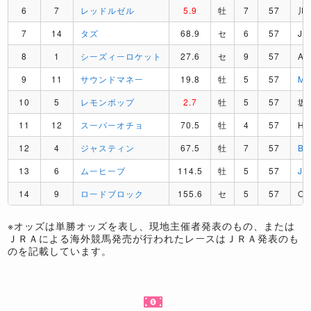
6
7
レッドルゼル
5.9
牡
7
57
川
7
14
タズ
68.9
セ
6
57
J
8
1
シーズィーロケット
27.6
セ
9
57
A
9
11
サウンドマネー
19.8
牡
5
57
M
10
5
レモンポップ
2.7
牡
5
57
坂
11
12
スーパーオチョ
70.5
牡
4
57
H
12
4
ジャスティン
67.5
牡
7
57
B
13
6
ムーヒーブ
114.5
牡
5
57
J
14
9
ロードブロック
155.6
セ
5
57
O
※オッズは単勝オッズを表し、現地主催者発表のもの、または
ＪＲＡによる海外競馬発売が行われたレースはＪＲＡ発表のも
のを記載しています。