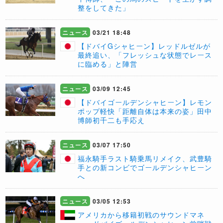
整をしてきた」
ニュース
03/21 18:48
【ドバイGシャヒーン】レッドルゼルが
最終追い、「フレッシュな状態でレース
に臨める」と陣営
ニュース
03/09 12:45
【ドバイゴールデンシャヒーン】レモン
ポップ軽快「距離自体は本来の姿」田中
博師初千二も手応え
ニュース
03/07 17:50
福永騎手ラスト騎乗馬リメイク、武豊騎
手との新コンビでゴールデンシャヒーン
へ
ニュース
03/05 12:53
アメリカから移籍初戦のサウンドマネ