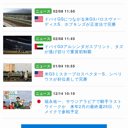
ニュース
02/08 11:50
ドバイGSにつながる米G3パロスヴァー
ディスS、ホプキンズが正攻法で完勝
ニュース
02/08 11:45
ドバイG3アルシンダガスプリント、タズ
が逃げ切りで重賞初制覇
ニュース
01/04 10:55
米G3ミスタープロスペクターS、シベリ
ウスが好位差しで完勝
ニュース
12/14 10:10
福永祐一、サウジアラビアで騎手ラスト
ウイークか 来年2月の最終週25日、リ
メイクで参戦予定