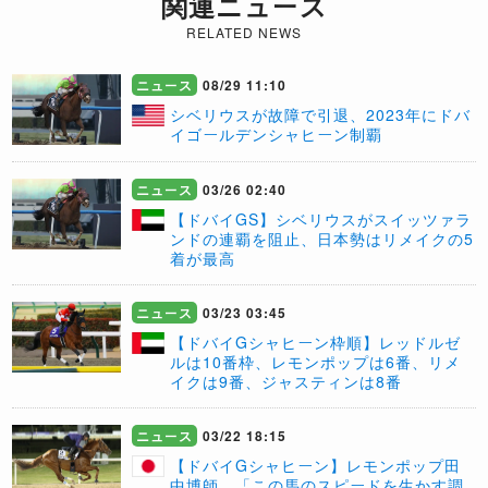
関連ニュース
RELATED NEWS
ニュース
08/29 11:10
​シベリウスが故障で引退、2023年にドバ
イゴールデンシャヒーン制覇
ニュース
03/26 02:40
【ドバイGS】シベリウスがスイッツァラ
ンドの連覇を阻止、日本勢はリメイクの5
着が最高
ニュース
03/23 03:45
【ドバイGシャヒーン枠順】レッドルゼ
ルは10番枠、レモンポップは6番、リメ
イクは9番、ジャスティンは8番
ニュース
03/22 18:15
【ドバイGシャヒーン】レモンポップ田
中博師、「この馬のスピードを生かす調