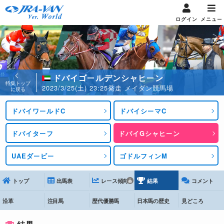
ログイン
メニュー
ドバイゴールデンシャヒーン
特集トップ
2023/3/25(土) 23:25発走 メイダン競馬場
に戻る
ドバイワールドC
ドバイシーマC
ドバイターフ
ドバイGシャヒーン
UAEダービー
ゴドルフィンM
トップ
出馬表
レース傾向
結果
コメント
沿革
注目馬
歴代優勝馬
日本馬の歴史
見どころ