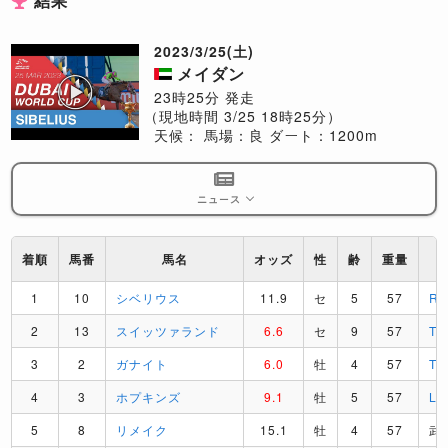
結果
2023/3/25(土)
メイダン
23時25分 発走
（現地時間 3/25 18時25分）
天候：
馬場：良
ダート：1200m
ニュース
着順
馬番
馬名
オッズ
性
齢
重量
1
10
シベリウス
11.9
セ
5
57
R
2
13
スイッツァランド
6.6
セ
9
57
T
3
2
ガナイト
6.0
牡
4
57
T
4
3
ホプキンズ
9.1
牡
5
57
L
5
8
リメイク
15.1
牡
4
57
武