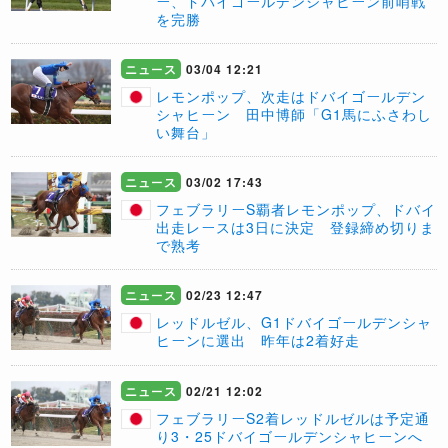
ー、ドバイゴールデンシャヒーン前哨戦
を完勝
ニュース
03/04 12:21
レモンポップ、次走はドバイゴールデン
シャヒーン 田中博師「G1馬にふさわし
い舞台」
ニュース
03/02 17:43
フェブラリーS覇者レモンポップ、ドバイ
出走レースは3日に決定 登録締め切りま
で熟考
ニュース
02/23 12:47
レッドルゼル、G1ドバイゴールデンシャ
ヒーンに選出 昨年は2着好走
ニュース
02/21 12:02
フェブラリーS2着レッドルゼルは予定通
り3・25ドバイゴールデンシャヒーンへ