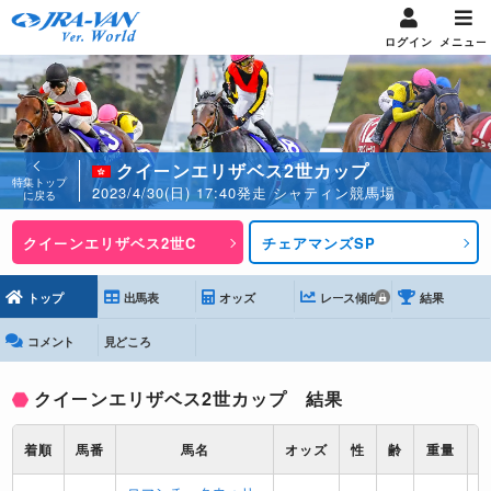
ログイン
メニュー
クイーンエリザベス2世カップ
特集トップ
2023/4/30(日) 17:40発走 シャティン競馬場
に戻る
クイーンエリザベス2世C
チェアマンズSP
トップ
出馬表
オッズ
レース傾向
結果
コメント
見どころ
クイーンエリザベス2世カップ 結果
着順
馬番
馬名
オッズ
性
齢
重量