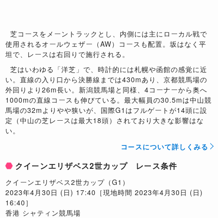
芝コースをメーントラックとし、内側には主にローカル戦で
使用されるオールウェザー（AW）コースも配置。坂はなく平
坦で、レースは右回りで施行される。
芝はいわゆる「洋芝」で、時計的には札幌や函館の感覚に近
い。直線の入り口から決勝線までは430mあり、京都競馬場の
外回りより26m長い。新潟競馬場と同様、4コーナーから奥へ
1000mの直線コースも伸びている。最大幅員の30.5mは中山競
馬場の32mよりやや狭いが、国際G1はフルゲートが14頭に設
定（中山の芝レースは最大18頭）されており大きな影響はな
い。
コースについて詳しくみる
クイーンエリザベス2世カップ レース条件
クイーンエリザベス2世カップ（G1）
2023年4月30日 (日) 17:40［現地時間 2023年4月30日 (日)
16:40］
香港 シャティン競馬場