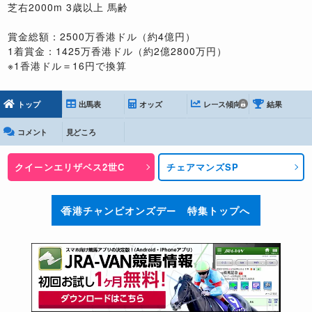
芝右2000m 3歳以上 馬齢
賞金総額：2500万香港ドル（約4億円）
1着賞金：1425万香港ドル（約2億2800万円）
※1香港ドル＝16円で換算
トップ
出馬表
オッズ
レース傾向
結果
コメント
見どころ
クイーンエリザベス2世C
チェアマンズSP
香港チャンピオンズデー 特集トップへ