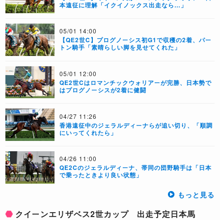
本遠征に理解「イクイノックス出走なら…」
05/01 14:00
【QE2世C】プログノーシス初G1で収穫の2着、パー
トン騎手「素晴らしい脚を見せてくれた」
05/01 12:00
QE2世Cはロマンチックウォリアーが完勝、日本勢で
はプログノーシスが2着に健闘
04/27 11:26
香港遠征中のジェラルディーナらが追い切り、「順調
にいってくれたら」
04/26 11:00
QE2Cのジェラルディーナ、帯同の団野騎手は「日本
で乗ったときより良い状態」
もっと見る
クイーンエリザベス2世カップ 出走予定日本馬