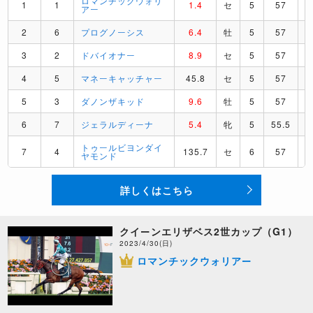
ロマンチックウォリ
1
1
1.4
セ
5
57
アー
2
6
プログノーシス
6.4
牡
5
57
3
2
ドバイオナー
8.9
セ
5
57
4
5
マネーキャッチャー
45.8
セ
5
57
5
3
ダノンザキッド
9.6
牡
5
57
6
7
ジェラルディーナ
5.4
牝
5
55.5
トゥールビヨンダイ
7
4
135.7
セ
6
57
ヤモンド
詳しくはこちら
クイーンエリザベス2世カップ（G1）
2023/4/30(日)
ロマンチックウォリアー