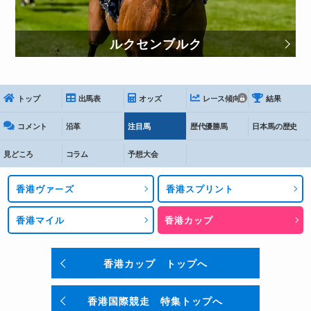
ルクセンブルク
トップ
出馬表
オッズ
レース傾向
結果
コメント
沿革
注目馬
歴代優勝馬
日本馬の歴史
見どころ
コラム
予想大会
香港ヴァーズ
香港スプリント
香港マイル
香港カップ
香港カップ トップへ
香港国際競走 特集トップへ