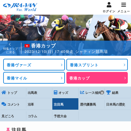
ログイン
メニュー
香港カップ
特集トップ
2023/12/10(日) 17:40発走 シャティン競馬場
に戻る
香港ヴァーズ
香港スプリント
香港マイル
香港カップ
トップ
出馬表
オッズ
レース傾向
結果
コメント
沿革
注目馬
歴代優勝馬
日本馬の歴史
見どころ
コラム
予想大会
注目馬