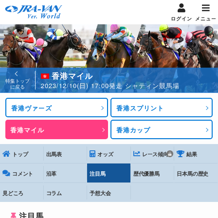
ログイン
メニュー
香港マイル
特集トップ
2023/12/10(日) 17:00発走 シャティン競馬場
に戻る
香港ヴァーズ
香港スプリント
香港マイル
香港カップ
トップ
出馬表
オッズ
レース傾向
結果
コメント
沿革
注目馬
歴代優勝馬
日本馬の歴史
見どころ
コラム
予想大会
注目馬