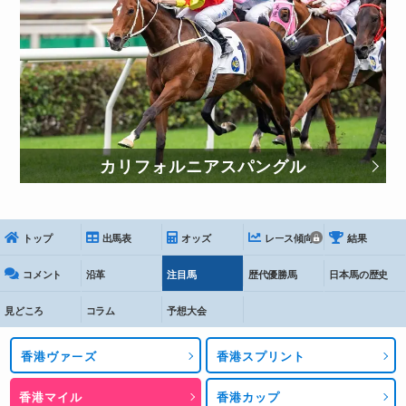
カリフォルニアスパングル
トップ
出馬表
オッズ
レース傾向
結果
コメント
沿革
注目馬
歴代優勝馬
日本馬の歴史
見どころ
コラム
予想大会
香港ヴァーズ
香港スプリント
香港マイル
香港カップ