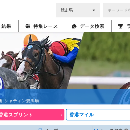
・結果
特集レース
データ検索
:50発走 シャティン競馬場
香港スプリント
香港マイル