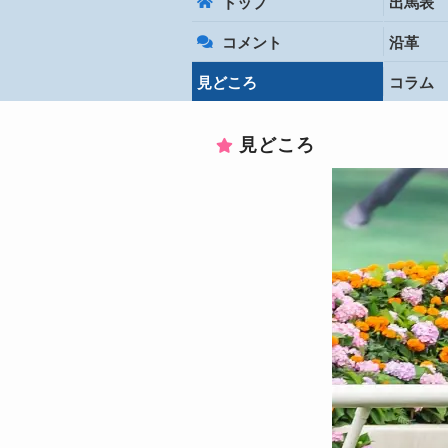
トップ
出馬表
コメント
沿革
見どころ
コラム
見どころ