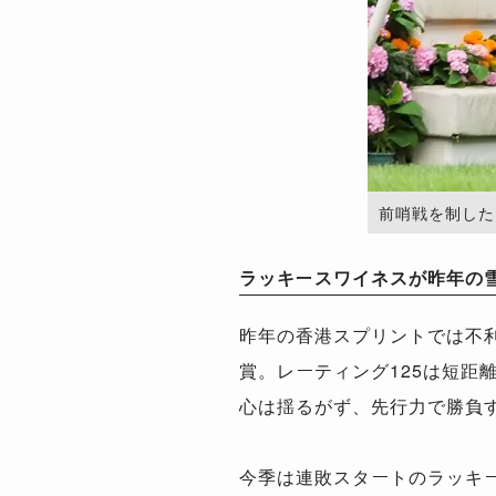
前哨戦を制したラッ
ラッキースワイネスが昨年の
昨年の香港スプリントでは不
賞。レーティング125は短
心は揺るがず、先行力で勝負
今季は連敗スタートのラッキ