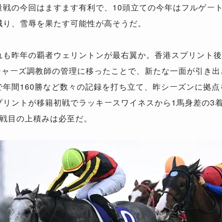
戦の今回はますます有利で、10頭立ての今年はフルゲート
減り、雪辱を果たす可能性が高そうだ。
れも昨年の覇者ウェリントンが最右翼か。香港スプリント後
リチャーズ調教師の管理に移ったことで、新たな一面が引き
で年間160勝など数々の記録を打ち立て、昨シーズンに拠
プリントが移籍初戦でラッキースワイネスから1馬身差の3
2戦目の上積みは必至だ。