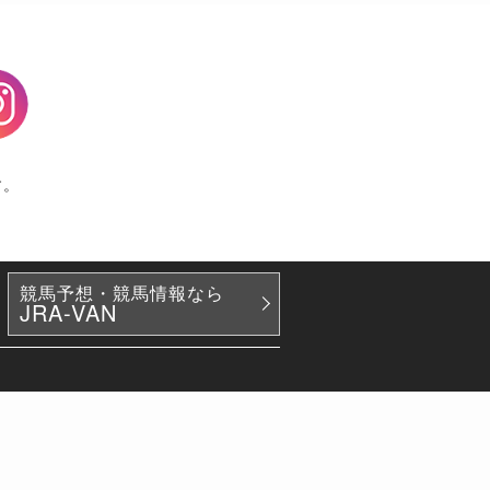
agram
す。
競馬予想・競馬情報なら
JRA-VAN