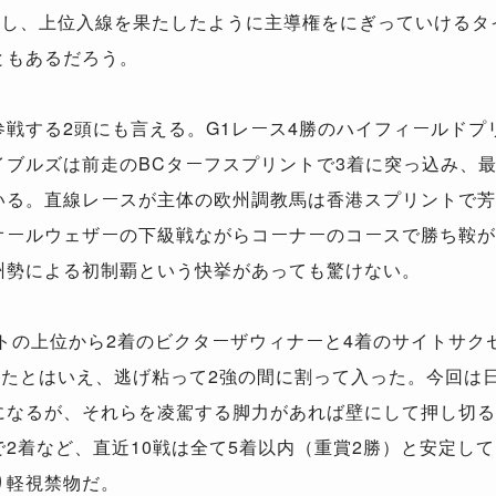
行し、上位入線を果たしたように主導権をにぎっていけるタ
ともあるだろう。
戦する2頭にも言える。G1レース4勝のハイフィールドプ
イブルズは前走のBCターフスプリントで3着に突っ込み、
いる。直線レースが主体の欧州調教馬は香港スプリントで芳
オールウェザーの下級戦ながらコーナーのコースで勝ち鞍が
州勢による初制覇という快挙があっても驚けない。
トの上位から2着のビクターザウィナーと4着のサイトサク
ったとはいえ、逃げ粘って2強の間に割って入った。今回は
になるが、それらを凌駕する脚力があれば壁にして押し切る
2着など、直近10戦は全て5着以内（重賞2勝）と安定し
り軽視禁物だ。