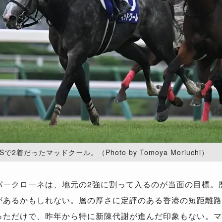
2着だったマッドクール。（Photo by Tomoya Moriuchi）
パークローネは、地元の2強に割って入るのが当面の目標。
があるかもしれない。層の厚さに定評のある香港の短距離路
っただけで、昨年から特に新陳代謝が進んだ印象もない。マ