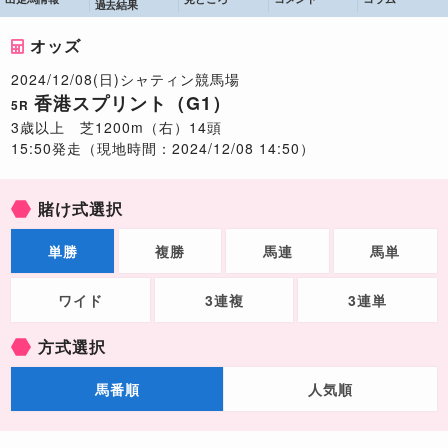
過去結果
オッズ
2024/12/08(日)シャティン競馬場
香港スプリント（G1）
5R
3歳以上 芝1200m（右）14頭
15:50発走（現地時間：2024/12/08 14:50）
賭け式選択
単勝
複勝
馬連
馬単
ワイド
3連複
3連単
方式選択
馬番順
人気順