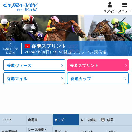
ログイン
メニュー
香港スプリント
特集トップ
2024/12/8(日) 15:50発走 シャティン競馬場
に戻る
香港ヴァーズ
香港スプリント
香港マイル
香港カップ
トップ
出馬表
オッズ
レース傾向
結果
レース概要・
出走馬情報
見どころ
コメント
コラム