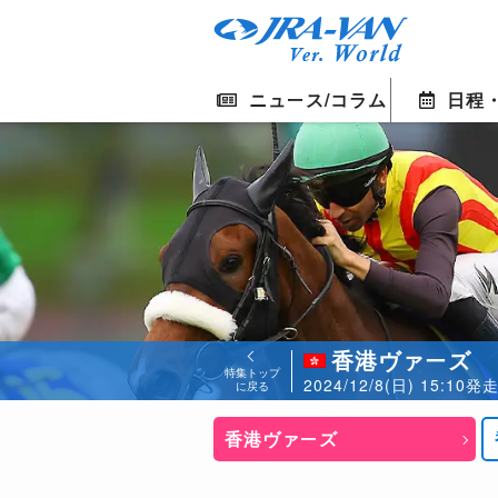
ニュース/コラム
日程
香港ヴァーズ
特集トップ
2024/12/8(日) 15:
に戻る
香港ヴァーズ