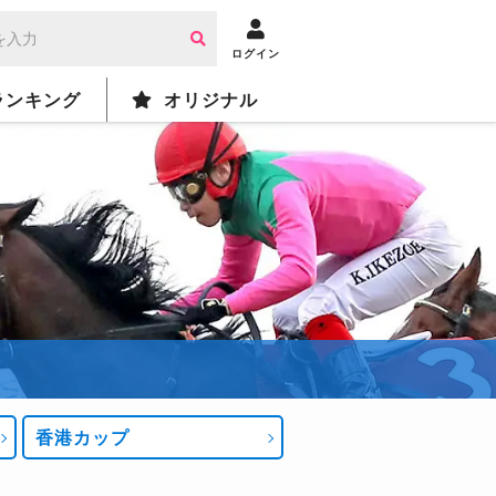
ログイン
ランキング
オリジナル
香港カップ