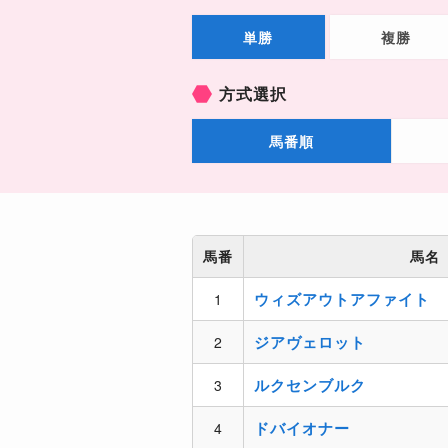
単勝
複勝
方式選択
馬番順