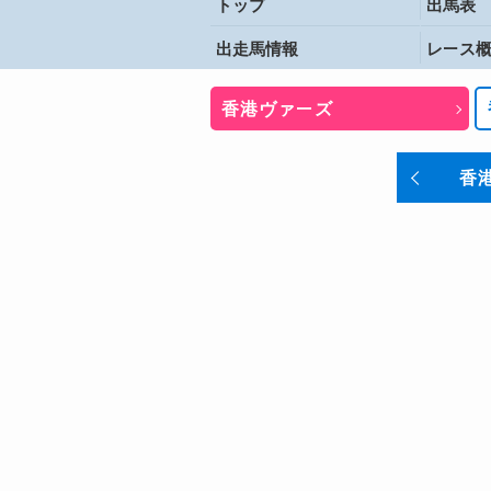
トップ
出馬表
出走馬情報
レース
香港ヴァーズ
香