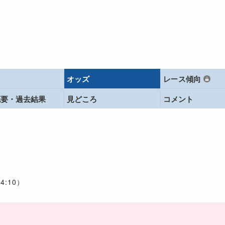
オッズ
レース傾向
概要・
過去結果
見どころ
コメント
4:10）