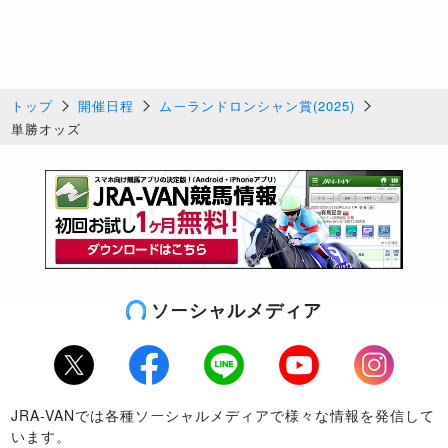
トップ
開催日程
ムーランドロンシャン賞(2025)
単勝オッズ
ソーシャルメディア
Twitter
Facebook
LINE
Youtube
Instagram
JRA-VANでは各種ソーシャルメディアで様々な情報を発信して
います。