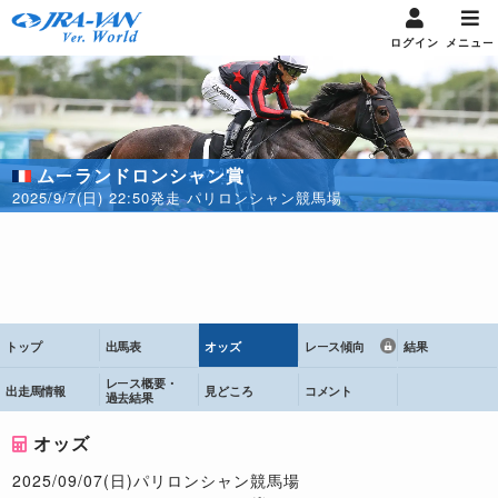
ログイン
メニュー
ムーランドロンシャン賞
2025/9/7(日) 22:50発走 パリロンシャン競馬場
トップ
出馬表
オッズ
レース傾向
結果
レース概要・
出走馬情報
見どころ
コメント
過去結果
オッズ
2025/09/07(日)パリロンシャン競馬場