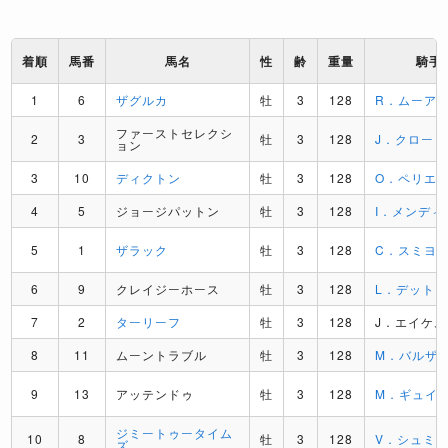
着順
馬番
馬名
性
齢
重量
騎手
1
6
ザグルカ
牡
3
128
R．ムーア
ファーストセレクシ
2
3
牡
3
128
J．クロー
ョン
3
10
ディクトン
牡
3
128
O．ペリエ
4
5
ジョージパットン
牡
3
128
I．メンディ
5
1
ザラック
牡
3
128
C．スミヨ
6
9
クレイジーホース
牡
3
128
L．デット
7
2
ターリーフ
牡
3
128
J．エイケム
8
11
ムーントラブル
牡
3
128
M．バルザ
9
13
アッテンドゥ
牡
3
128
M．ギュイ
ジミートゥータイム
10
8
牡
3
128
V．シュミ
ズ