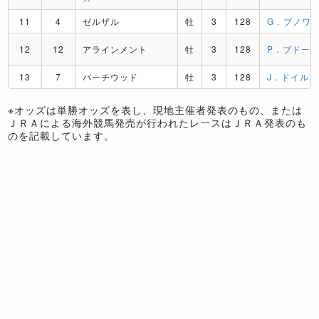
11
4
ゼルザル
牡
3
128
G．ブノワ
12
12
アラインメント
牡
3
128
P．ブドー
13
7
バーチウッド
牡
3
128
J．ドイル
※オッズは単勝オッズを表し、現地主催者発表のもの、または
ＪＲＡによる海外競馬発売が行われたレースはＪＲＡ発表のも
のを記載しています。