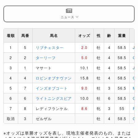
ニュース
着順
馬番
馬名
オッズ
性
齢
重量
1
5
リブチェスター
2.0
牡
4
58.5
J
2
2
ターリーフ
5.0
牡
4
58.5
C
3
1
マサート
10.1
牡
4
58.5
J
4
4
ロビンオブナヴァン
15.8
牡
4
58.5
C
5
7
インズオブコート
9.0
牡
3
56.5
M
6
6
ライトニングスピア
10.0
牡
6
58.5
O
7
8
レディフランケル
8.6
牝
3
55
P
取消
3
ゼルザル
牡
4
58.5
G
※オッズは単勝オッズを表し、現地主催者発表のもの、または