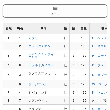
ニュース
着順
馬番
馬名
性
齢
重量
騎手
1
1
カプリ
牡
3
126
S．ヘファ
2
2
クラックスマン
牡
3
126
P．スマレ
ウイングスオブイー
3
9
牡
3
126
R．ムーア
グルス
4
8
ヴァルトガイスト
牡
3
126
P．ブドー
ダグラスマッカーサ
5
3
牡
3
126
D．オブラ
ー
6
6
タージマハル
牡
3
126
W．ローダ
7
4
ドバイサンド
牡
3
126
K．マニン
8
7
ジアンヴィル
牡
3
126
A．オブラ
9
5
グランディ
牡
3
126
C．オドノ