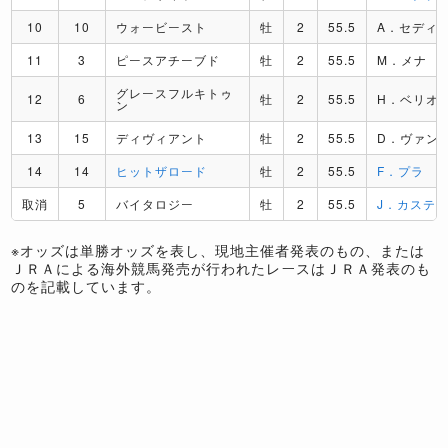
10
10
ウォービースト
牡
2
55.5
A．セディ
11
3
ピースアチーブド
牡
2
55.5
M．メナ
グレースフルキトゥ
12
6
牡
2
55.5
H．ベリオ
ン
13
15
ディヴィアント
牡
2
55.5
D．ヴァン
14
14
ヒットザロード
牡
2
55.5
F．プラ
取消
5
バイタロジー
牡
2
55.5
J．カステ
※オッズは単勝オッズを表し、現地主催者発表のもの、または
ＪＲＡによる海外競馬発売が行われたレースはＪＲＡ発表のも
のを記載しています。