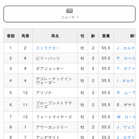
ニュース
着順
馬番
馬名
性
齢
重量
騎手
1
2
ストラクター
牡
2
55.5
J．オルテ
2
8
ビリーバッツ
牡
2
55.5
P．ロペス
3
9
ギアジョッキー
牡
2
55.5
T．ガファ
デコレーテッドイン
4
4
牡
2
55.5
I．オルティス
ヴェーダー
5
12
アリゾナ
牡
2
55.5
R．ムーア
プルーブンストラテ
6
11
牡
2
55.5
E．ザヤス
ジーズ
7
13
フォートマイヤーズ
牡
2
55.5
W．ローダ
8
1
アワーカントリー
牡
2
55.5
J．ヴェラ
9
7
アンデサイト
牡
2
55.5
J．ロザリ