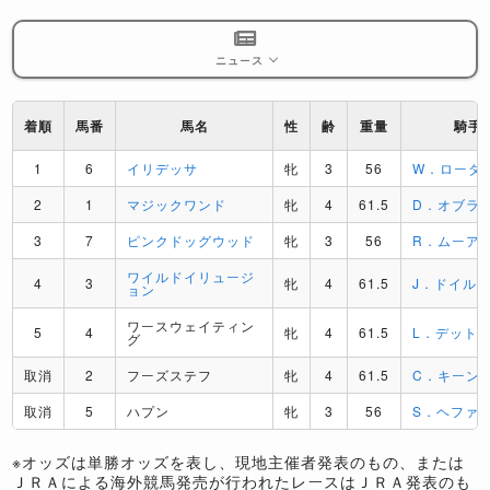
ニュース
着順
馬番
馬名
性
齢
重量
騎手
1
6
イリデッサ
牝
3
56
W．ローダ
2
1
マジックワンド
牝
4
61.5
D．オブラ
3
7
ピンクドッグウッド
牝
3
56
R．ムーア
ワイルドイリュージ
4
3
牝
4
61.5
J．ドイル
ョン
ワースウェイティン
5
4
牝
4
61.5
L．デット
グ
取消
2
フーズステフ
牝
4
61.5
C．キーン
取消
5
ハプン
牝
3
56
S．ヘファ
※オッズは単勝オッズを表し、現地主催者発表のもの、または
ＪＲＡによる海外競馬発売が行われたレースはＪＲＡ発表のも