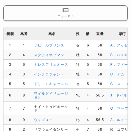
ニュース
着順
馬番
馬名
性
齢
重量
騎手
1
1
ザビールプリンス
セ
6
58
A．アッゼ
2
4
スタディオブマン
牡
4
58
S．パスキ
3
6
トレスフリュオース
牡
5
58
P．ブドー
4
3
インテロジャント
牡
4
58
C．デムー
5
5
ドリームキャッスル
セ
5
58
C．スミヨ
ワイルドイリュージ
6
8
牝
4
56.5
J．ドイル
ョン
ナイトトゥビホール
7
7
牡
4
58
O．マーフ
ド
8
9
ウィズユー
牝
4
56.5
A．ルメー
9
2
サブウェイダンサー
セ
7
58
R．コプリ