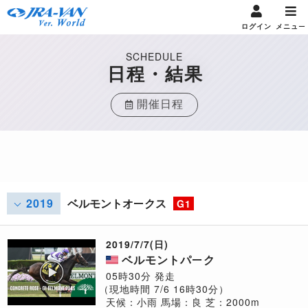
ログイン
メニュー
SCHEDULE
日程・結果
開催日程
2019
ベルモントオークス
G1
2019/7/7(日)
ベルモントパーク
05時30分 発走
（現地時間 7/6 16時30分）
天候：小雨
馬場：良
芝：2000m