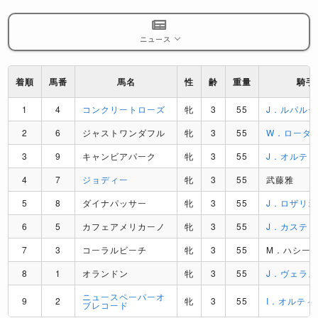
ニュース
着順
馬番
馬名
性
齢
重量
騎手
1
4
コンクリートローズ
牝
3
55
J．ルパルー
2
6
ジャストワンダフル
牝
3
55
W．ローダ
3
9
キャンビアパーク
牝
3
55
J．オルテ
4
7
ジョディー
牝
3
55
武藤雅
5
8
ダイナパッサー
牝
3
55
J．ロザリオ
6
5
カフェアメリカーノ
牝
3
55
J．カステ
7
3
コーラルビーチ
牝
3
55
M．ハシー
8
1
オランドン
牝
3
55
J．ヴェラ
ニュースペーパーオ
9
2
牝
3
55
I．オルティス
ブレコード